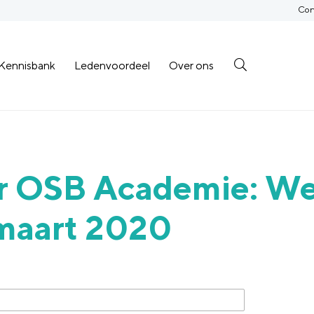
Con
Kennisbank
Ledenvoordeel
Over ons
er OSB Academie: We
 maart 2020