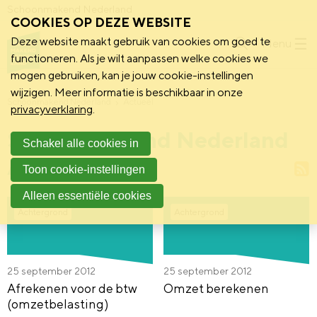
Schoonmakend Nederland
COOKIES OP DEZE WEBSITE
Deze website maakt gebruik van cookies om goed te
Menu
functioneren. Als je wilt aanpassen welke cookies we
mogen gebruiken, kan je jouw cookie-instellingen
wijzigen. Meer informatie is beschikbaar in onze
Schoonmakend Nederland
Actueel
privacyverklaring
.
Schoonmakend Nederland
Schakel alle cookies in
Actueel
R
Toon cookie-instellingen
Alleen essentiële cookies
Achtergrond
Achtergrond
25 september 2012
25 september 2012
Afrekenen voor de btw
Omzet berekenen
(omzetbelasting)