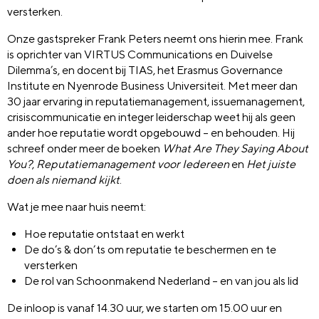
versterken.
Onze gastspreker Frank Peters neemt ons hierin mee. Frank
is oprichter van VIRTUS Communications en Duivelse
Dilemma’s, en docent bij TIAS, het Erasmus Governance
Institute en Nyenrode Business Universiteit. Met meer dan
30 jaar ervaring in reputatiemanagement, issuemanagement,
crisiscommunicatie en integer leiderschap weet hij als geen
ander hoe reputatie wordt opgebouwd – en behouden. Hij
schreef onder meer de boeken
What Are They Saying About
You?
,
Reputatiemanagement voor Iedereen
en
Het juiste
doen als niemand kijkt
.
Wat je mee naar huis neemt:
Hoe reputatie ontstaat en werkt
De do’s & don’ts om reputatie te beschermen en te
versterken
De rol van Schoonmakend Nederland – en van jou als lid
De inloop is vanaf 14.30 uur, we starten om 15.00 uur en