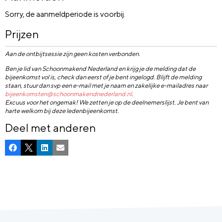
Sorry, de aanmeldperiode is voorbij.
Prijzen
Aan de ontbijtsessie zijn geen kosten verbonden.
Ben je lid van Schoonmakend Nederland en krijg je de melding dat de
bijeenkomst vol is, check dan eerst of je bent ingelogd. Blijft de melding
staan, stuur dan svp een e-mail met je naam en zakelijke e-mailadres naar
bijeenkomsten@schoonmakendnederland.nl
.
Excuus voor het ongemak! We zetten je op de deelnemerslijst. Je bent van
harte welkom bij deze ledenbijeenkomst.
Deel met anderen
Facebook
X
LinkedIn
E-mail