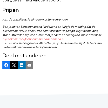
Sorry, de aanmeldperiode is voorbij.
Prijzen
Aan de ontbijtsessie zijn geen kosten verbonden.
Ben je lid van Schoonmakend Nederland en krijg je de melding dat de
bijeenkomst vol is, check dan eerst of je bent ingelogd. Blijft de melding
staan, stuur dan svp een e-mail met je naam en zakelijke e-mailadres naar
bijeenkomsten@schoonmakendnederland.nl
.
Excuus voor het ongemak! We zetten je op de deelnemerslijst. Je bent van
harte welkom bij deze ledenbijeenkomst.
Deel met anderen
Facebook
X
LinkedIn
E-mail