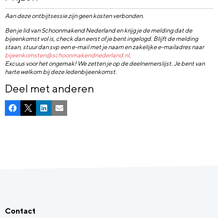
Aan deze ontbijtsessie zijn geen kosten verbonden.
Ben je lid van Schoonmakend Nederland en krijg je de melding dat de
bijeenkomst vol is, check dan eerst of je bent ingelogd. Blijft de melding
staan, stuur dan svp een e-mail met je naam en zakelijke e-mailadres naar
bijeenkomsten@schoonmakendnederland.nl
.
Excuus voor het ongemak! We zetten je op de deelnemerslijst. Je bent van
harte welkom bij deze ledenbijeenkomst.
Deel met anderen
Facebook
X
LinkedIn
E-mail
Contact