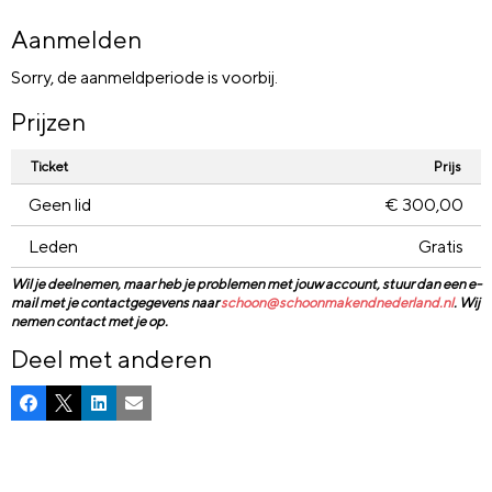
Aanmelden
Sorry, de aanmeldperiode is voorbij.
Prijzen
Ticket
Prijs
Geen lid
€ 300,00
Leden
Gratis
Wil je deelnemen, maar heb je problemen met jouw account, stuur dan een e-
mail met je contactgegevens naar
schoon@schoonmakendnederland.nl
. Wij
nemen contact met je op.
Deel met anderen
Facebook
X
LinkedIn
E-mail