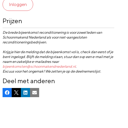
Inloggen
Prijzen
De brede bijeenkomst reconditionering is voor zowel leden van
Schoonmakend Nederland als voor niet-aangesloten
reconditioneringsbedrijven.
Krijg je hier de melding dat de bijeenkomst vol is, check dan eerst of je
bent ingelogd. Blijft de melding staan, stuur dan svp een e-mail met je
naam en zakelijke e-mailadres naar
bijeenkomsten@schoonmakendnederland.nl
.
Excuus voor het ongemak! We zetten je op de deelnemerslijst.
Deel met anderen
Facebook
X
LinkedIn
E-mail