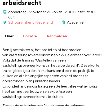
arbeidsrecht
donderdag 29 oktober 2026 van 12:00 uur tot 15:30
uur
Schoonmakend Nederland
Academie
Over
Locatie
Aanmelden
Ben jij betrokken bij het opstellen of beoordelen
van
vaststellingsovereenkomsten?
Wil je er meer over leren?
Volg dat de
training "Opstellen van een
vaststellingsovereenkomst in het arbeidsrecht"
.
Deze korte
training biedt jou de
unieke kans om diep in de praktijk
te
duiken en alle belangrijke aspecten van het proces te
doorgronden.
Van juridische kaders
tot
onderhandelingsstrategieën. Je leert alles wat je nodig
hebt om met vertrouwen en expertise een
vaststellingsovereenkomst te sluiten.
Tijdens deze training van 2 uur komen de
volgende