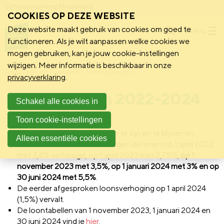
Schoonmakend Nederland
COOKIES OP DEZE WEBSITE
Deze website maakt gebruik van cookies om goed te
Menu
functioneren. Als je wilt aanpassen welke cookies we
mogen gebruiken, kan je jouw cookie-instellingen
wijzigen. Meer informatie is beschikbaar in onze
Schoonmakend Nederland
Landingspagina's
privacyverklaring
.
Cao afspraken 2022-2024
Schakel alle cookies in
Toon cookie-instellingen
Om een aantrekkelijke sector te zijn en te blijven en
Alleen essentiële cookies
instroom te bevorderen, worden de lonen op 1 april 2022
met 3,4% verhoogd, op 1 april 2023 met 2,75%,
op
1
november 2023 met 3,5%, op 1 januari 2024 met 3% en op
30 juni 2024 met 5,5%
.
De eerder afgesproken loonsverhoging op
1 april 2024
(1,5%) vervalt.
De loontabellen van 1 november 2023, 1 januari 2024 en
30 juni 2024 vind je
hier
.