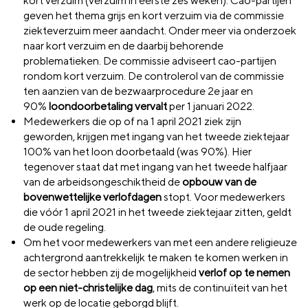
kort verzuim (verzuim in eerste zes weken). Cao-partijen
geven het thema grijs en kort verzuim via de commissie
ziekteverzuim meer aandacht. Onder meer via onderzoek
naar kort verzuim en de daarbij behorende
problematieken. De commissie adviseert cao-partijen
rondom kort verzuim. De controlerol van de commissie
ten aanzien van de bezwaarprocedure 2e jaar en
90%
loondoorbetaling vervalt
per 1 januari 2022.
Medewerkers die op of na 1 april 2021 ziek zijn
geworden, krijgen met ingang van het tweede ziektejaar
100% van het loon doorbetaald (was 90%). Hier
tegenover staat dat met ingang van het tweede halfjaar
van de arbeidsongeschiktheid de
opbouw van de
bovenwettelijke verlofdagen
stopt. Voor medewerkers
die vóór 1 april 2021 in het tweede ziektejaar zitten, geldt
de oude regeling.
Om het voor medewerkers
van
met een andere religieuze
achtergrond aantrekkelijk te maken te komen werken in
de sector hebben zij de mogelijkheid
verlof op te nemen
op een niet-christelijke dag
, mits de continuïteit van het
werk op de locatie geborgd blijft.