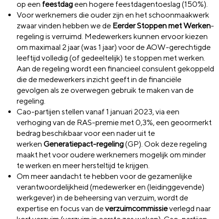
op een
feestdag
een hogere feestdagentoeslag (150%).
Voor werknemers die ouder zijn en het schoonmaakwerk
zwaar vinden hebben we de
Eerder Stoppen met Werken
-
regeling
is
verruimd. Medewerkers kunnen ervoor kiezen
om maximaal 2 jaar (was 1 jaar) voor de AOW-gerechtigde
leeftijd volledig (of gedeeltelijk) te stoppen met werken.
Aan de regeling wordt een financieel consulent gekoppeld
die de medewerkers inzicht geeft in de financiële
gevolgen als ze overwegen gebruik te maken van de
regeling.
Cao-partijen stellen vanaf 1 januari 2023, via een
verhoging van de RAS-premie met 0,3%, een geoormerkt
bedrag beschikbaar voor een nader uit te
werken
Generatiepact-regeling
(GP)
.
Ook deze regeling
maakt het voor oudere werknemers mogelijk om minder
te werken en meer hersteltijd te krijgen.
Om meer aandacht te hebben voor de gezamenlijke
verantwoordelijkheid (medewerker en (leidinggevende)
werkgever) in de beheersing van verzuim, wordt de
expertise en focus van de
verzuimcommissie
verlegd naar