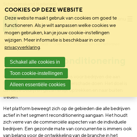
Schoonmakend Nederland
COOKIES OP DEZE WEBSITE
Deze website maakt gebruik van cookies om goed te
Menu
functioneren. Als je wilt aanpassen welke cookies we
mogen gebruiken, kan je jouw cookie-instellingen
wijzigen. Meer informatie is beschikbaar in onze
Schoonmakend Nederland
Over ons
Commissies en Platformen
privacyverklaring
.
Platform Reconditionering
Schakel alle cookies in
Toon cookie-instellingen
Het platform Reconditionering is voor bedrijven die aan
herstel na brand-, storm- en waterschade doen. Het doel is
Alleen essentiële cookies
dat deze bedrijven gezamenlijk optrekken en naar buiten
treden.
Het platform beweegt zich op de gebieden die alle bedrijven
actief in het segment reconditionering aangaan. Het houdt
zich verre van de commerciële aspecten van de individuele
bedrijven. Een gezonde mate van concurrentie is immers ook
van belang voor de ontwikkeling van de branche in het