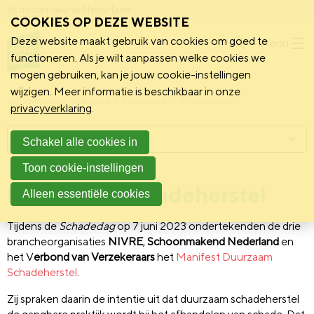
Schoonmakend Nederland
COOKIES OP DEZE WEBSITE
Deze website maakt gebruik van cookies om goed te
Menu
functioneren. Als je wilt aanpassen welke cookies we
mogen gebruiken, kan je jouw cookie-instellingen
wijzigen. Meer informatie is beschikbaar in onze
Schoonmakend Nederland
Kennisbank
Onderwerpen
privacyverklaring
.
Menu
Schakel alle cookies in
Toon cookie-instellingen
Duurzaam Schadeherstel
Alleen essentiële cookies
Tijdens de
Schadedag
op 7 juni 2023 ondertekenden de drie
brancheorganisaties
NIVRE
,
Schoonmakend Nederland
en
het V
erbond van Verzekeraars
het
Manifest Duurzaam
Schadeherstel
.
Zij spraken daarin de intentie uit dat duurzaam schadeherstel