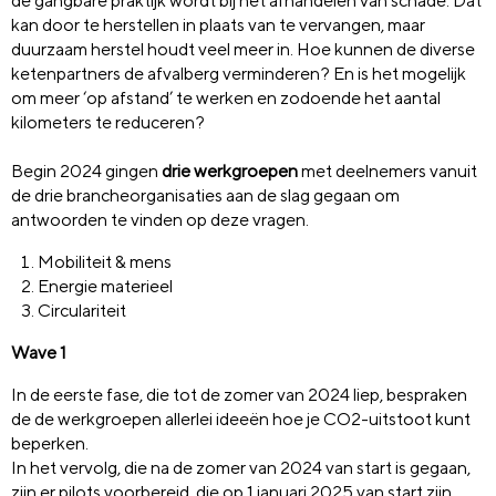
de gangbare praktijk wordt bij het afhandelen van schade. Dat
kan door te herstellen in plaats van te vervangen, maar
duurzaam herstel houdt veel meer in. Hoe kunnen de diverse
ketenpartners de afvalberg verminderen? En is het mogelijk
om meer ‘op afstand’ te werken en zodoende het aantal
kilometers te reduceren?
Begin 2024 gingen
drie werkgroepen
met deelnemers vanuit
de drie brancheorganisaties aan de slag gegaan om
antwoorden te vinden op deze vragen.
Mobiliteit & mens
Energie materieel
Circulariteit
Wave 1
In de eerste fase, die tot de zomer van 2024 liep, bespraken
de de werkgroepen allerlei ideeën hoe je CO2-uitstoot kunt
beperken.
In het vervolg, die na de zomer van 2024 van start is gegaan,
zijn er pilots voorbereid, die op 1 januari 2025 van start zijn