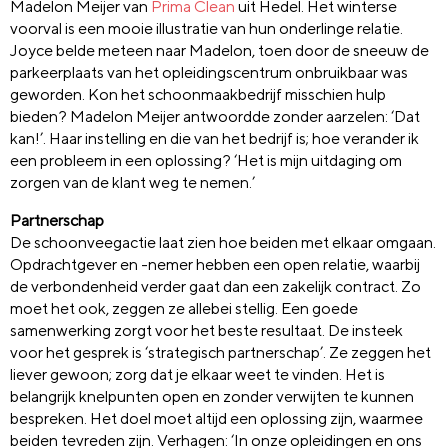
Madelon Meijer van
Prima Clean
uit Hedel. Het winterse
voorval is een mooie illustratie van hun onderlinge relatie.
Joyce belde meteen naar Madelon, toen door de sneeuw de
parkeerplaats van het opleidingscentrum onbruikbaar was
geworden. Kon het schoonmaakbedrijf misschien hulp
bieden? Madelon Meijer antwoordde zonder aarzelen: ‘Dat
kan!’. Haar instelling en die van het bedrijf is; hoe verander ik
een probleem in een oplossing? ‘Het is mijn uitdaging om
zorgen van de klant weg te nemen.’
Partnerschap
De schoonveegactie laat zien hoe beiden met elkaar omgaan.
Opdrachtgever en -nemer hebben een open relatie, waarbij
de verbondenheid verder gaat dan een zakelijk contract. Zo
moet het ook, zeggen ze allebei stellig. Een goede
samenwerking zorgt voor het beste resultaat. De insteek
voor het gesprek is ‘strategisch partnerschap’. Ze zeggen het
liever gewoon; zorg dat je elkaar weet te vinden. Het is
belangrijk knelpunten open en zonder verwijten te kunnen
bespreken. Het doel moet altijd een oplossing zijn, waarmee
beiden tevreden zijn. Verhagen: ‘In onze opleidingen en ons