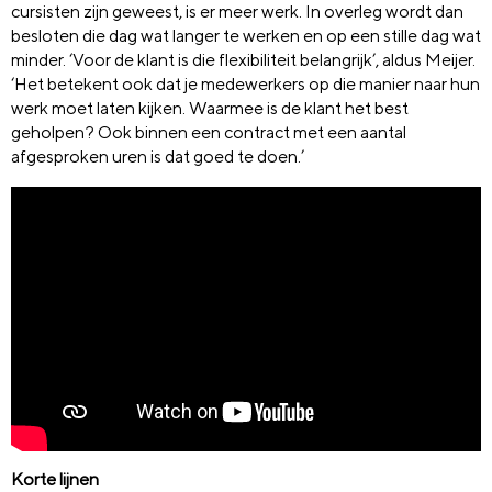
cursisten zijn geweest, is er meer werk. In overleg wordt dan
besloten die dag wat langer te werken en op een stille dag wat
minder. ‘Voor de klant is die flexibiliteit belangrijk’, aldus Meijer.
‘Het betekent ook dat je medewerkers op die manier naar hun
werk moet laten kijken. Waarmee is de klant het best
geholpen? Ook binnen een contract met een aantal
afgesproken uren is dat goed te doen.’
Korte lijnen