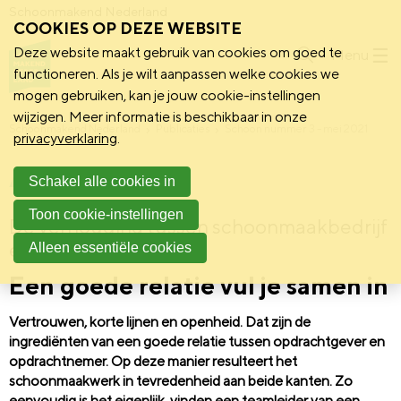
Schoonmakend Nederland
COOKIES OP DEZE WEBSITE
Deze website maakt gebruik van cookies om goed te
Menu
functioneren. Als je wilt aanpassen welke cookies we
mogen gebruiken, kan je jouw cookie-instellingen
wijzigen. Meer informatie is beschikbaar in onze
Schoonmakend Nederland
Publicaties
Schoon nummer 3 - mei 2021
privacyverklaring
.
Aan tafel
Schakel alle cookies in
Toon cookie-instellingen
De verhouding tussen schoonmaakbedrijf
en opdrachtgever
Alleen essentiële cookies
Een goede relatie vul je samen in
Vertrouwen, korte lijnen en openheid. Dat zijn de
ingrediënten van een goede relatie tussen opdrachtgever en
opdrachtnemer. Op deze manier resulteert het
schoonmaakwerk in tevredenheid aan beide kanten. Zo
eenvoudig is het eigenlijk, vinden een teamleider van een