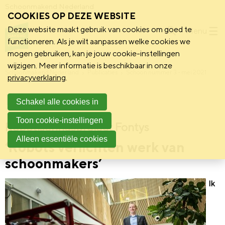
Schoonmakend Nederland
COOKIES OP DEZE WEBSITE
Deze website maakt gebruik van cookies om goed te
Menu
functioneren. Als je wilt aanpassen welke cookies we
mogen gebruiken, kan je jouw cookie-instellingen
wijzigen. Meer informatie is beschikbaar in onze
Schoonmakend Nederland
Publicaties
Schoon nummer 3 - mei 2021
privacyverklaring
.
Hotspot
Schakel alle cookies in
Toon cookie-instellingen
Robotiseringsproject Fontys
Alleen essentiële cookies
‘Robots verlichten werk van
schoonmakers’
Ik