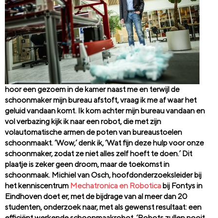
hoor een gezoem in de kamer naast me en terwijl de
schoonmaker mijn bureau afstoft, vraag ik me af waar het
geluid vandaan komt. Ik kom achter mijn bureau vandaan en
vol verbazing kijk ik naar een robot, die met zijn
volautomatische armen de poten van bureaustoelen
schoonmaakt. ‘Wow,’ denk ik, ‘Wat fijn deze hulp voor onze
schoonmaker, zodat ze niet alles zelf hoeft te doen.’ Dit
plaatje is zeker geen droom, maar de toekomst in
schoonmaak. Michiel van Osch, hoofdonderzoeksleider bij
het kenniscentrum
Mechatronica en Robotica
bij Fontys in
Eindhoven doet er, met de bijdrage van al meer dan 20
studenten, onderzoek naar, met als gewenst resultaat: een
efficiënt werkende schoonmaakrobot. ‘Robots zullen nooit