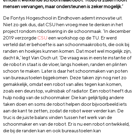
mensen vervangen, maar ondersteunen is zeker mogelijk.’
De Fontys Hogeschool in Eindhoven ademt innovatie uit.
Niet zo gek dus, dat CSU hen vroeg mee te denken in het
project rondom robotisering in de schoonmaak. ‘In december
2019 verzorgde
CSU
een workshop op de TU. Er werd
verteld dat er behoefte is aan schoonmaakrobots, die ook bij
randen en hoekjes kunnen komen. Dat moet wel mogelijk zijn,
dacht ik,’ legt Van Osch uit. ‘De vraag was in eerste instantie of
de robot in staat is de vloer, langs hoeken, randen en plinten
schoon te maken. Later is daar het schoonmaken van poten
van bureaustoelen bijgekomen. Deze taken zijn nog niet zo
gemakkelijk, omdat een robot van alles tegen kan komen,
zoals een deurstop, vuilnisbak of radiator. Een robot heeft dus
hulp nodig van de schoonmaker. Die kan gelijktijdig andere
taken doen en soms de robot helpen door bijvoorbeeld iets
aan de kant te zetten, zodat de robot weer verder kan. De
truc is de juiste balans vinden tussen het werk van de
schoonmaker en van de robot. Er is nu een robot ontwikkeld,
die bij de randen kan en ook bureaustoelen kan