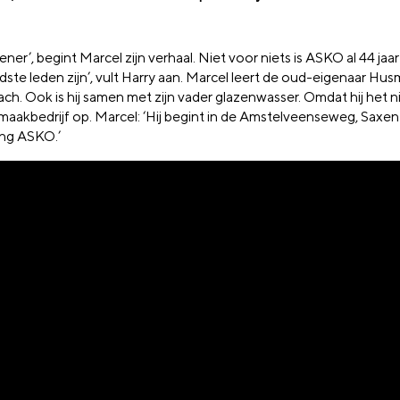
’, begint Marcel zijn verhaal. Niet voor niets is ASKO al 44 jaar 
e leden zijn’, vult Harry aan. Marcel leert de oud-eigenaar Husm
ch. Ook is hij samen met zijn vader glazenwasser. Omdat hij het ni
maakbedrijf op. Marcel: ‘Hij begint in de Amstelveenseweg, Saxe
ing ASKO.’