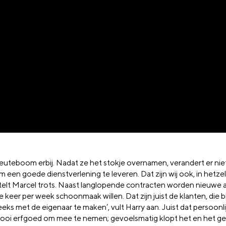
Neuteboom erbij. Nadat ze het stokje overnamen, verandert er nie
om een goede dienstverlening te leveren. Dat zijn wij ook, in het
vertelt Marcel trots. Naast langlopende contracten worden nieuwe 
 keer per week schoonmaak willen. Dat zijn juist de klanten, die b
eks met de eigenaar te maken’, vult Harry aan. Juist dat persoonli
 mooi erfgoed om mee te nemen; gevoelsmatig klopt het en het ge