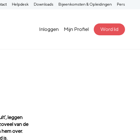
tact
Helpdesk
Downloads
Bijeenkomsten & Opleidingen
Pers
Inloggen
Mijn Profiel
Word lid
lt’, leggen
zoveel van de
n hem over.
 is.