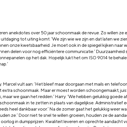
eren anekdotes over 50 jaar schoonmaak de revue. Zo willen ze 
tdaging tot uiting komt. ‘We zijn wie we zijn en dat laten we zie
onen onze kwetsbaarheid. Je moet ook in de spiegel kijken naar wa
kunnen delen voor nog efficiëntere communicatie.’ Duurzaamheid 
onnepanelen op het dak. Hopelijk lukt het om ISO 9014 te behale
ap.’
y. Marcel vult aan: ‘Het bleef maar doorgaan met mails en telefoo
 tot extra schoonmaak. Maar er moest worden schoongemaakt; juis
lijk, maar we gaan het redden.’ Harry: ‘We hebben gelukkig goede 
oonmaak in te zetten in plaats van dagelijkse. Administratief ee
teeds heel dankbaar voor.’ Na de zomer gaat het gelukkig weer wa
den ze.’ Door niet te snel te willen groeien, houden ze de aand
orlog in dumpprijzen. Kwaliteit leveren en oprechte aandacht vo