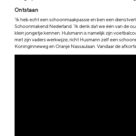
Ontstaan
‘Ik heb echt een schoonmaakpassie en ben een dienstverlener
Schoonmakend Nederland. ‘Ik denk dat we één van de oudst
klein jongetje kennen. Hulsmann is namelijk zijn voetbalcoa
met zijn vaders werkwijze, richt Husmann zelf een schoon
Koninginneweg en Oranje Nassaulaan. Vandaar de afkort