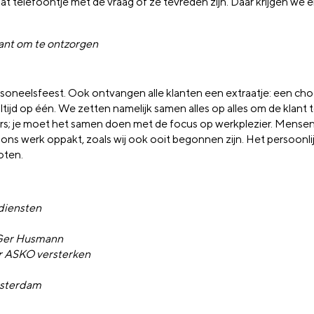
at telefoontje met de vraag of ze tevreden zijn. Daar krijgen we e
ant om te ontzorgen
ersoneelsfeest. Ook ontvangen alle klanten een extraatje: een ch
tijd op één. We zetten namelijk samen alles op alles om de klant 
 je moet het samen doen met de focus op werkplezier. Mensen
 ons werk oppakt, zoals wij ook ooit begonnen zijn. Het persoonlij
oten.
diensten
n Ger Husmann
r ASKO versterken
msterdam