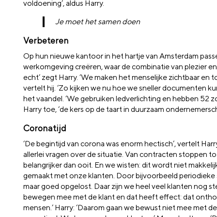
voldoening’, aldus Harry.
Je moet het samen doen
Verbeteren
Op hun nieuwe kantoor in het hartje van Amsterdam pass
werkomgeving creëren, waar de combinatie van plezier en ui
echt’ zegt Harry. ‘We maken het menselijke zichtbaar en t
vertelt hij. ‘Zo kijken we nu hoe we sneller documenten 
het vaandel. ‘We gebruiken ledverlichting en hebben 52 z
Harry toe, ‘de kers op de taart in duurzaam ondernemersch
Coronatijd
‘De begintijd van corona was enorm hectisch’, vertelt Harr
allerlei vragen over de situatie. Van contracten stoppen
belangrijker dan ooit. En we wisten: dit wordt niet makke
gemaakt met onze klanten. Door bijvoorbeeld periodieke sch
maar goed opgelost. Daar zijn we heel veel klanten nog s
bewegen mee met de klant en dat heeft effect: dat onthou
mensen.’ Harry: ‘Daarom gaan we bewust niet mee met de o