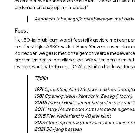
essentieel. We kennen al onze klanten.’ Marcel vult aan: ‘D
ondernemerschap op zijn allerbest.’
Aandacht is belangrijk: meebewegen met de kl
Feest
Het 50-jarig jubileum wordt feestelijk gevierd met een p
een feestelijke ASKO-wikkel. Harry: ‘Onze mensen staan al
Zo hebben we geluk met onze gemotiveerde medewerkers;
groeien, vinden ze het allerleukst. ‘We willen een team dat
leveren, want dat zit in ons DNA’, besluiten beide vastbesl
Tijdijn
1971
Oprichting ASKO Schoonmaak en Bedrijfs
1981
Opening nieuw kantoor in Zwaag (Hoorn)
2005
Marcel Bellis neemt het stokje over va
2011
Harry Neuteboom komt als mede eigenaa
2015
Plan Nederland is 40 jaar klant
2016
Opening nieuw (duurzaam) kantoor in A
2021
50-jarig bestaan