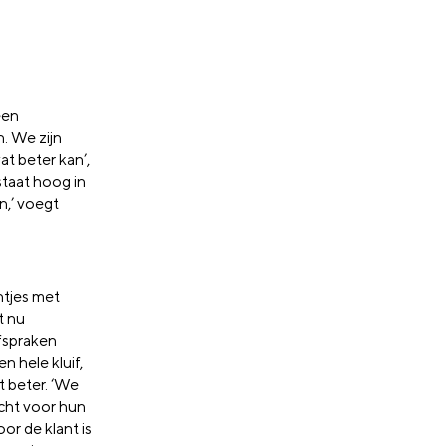
een
n. We zijn
t beter kan’,
staat hoog in
n,’ voegt
ntjes met
t nu
afspraken
n hele kluif,
t beter. ‘We
acht voor hun
or de klant is