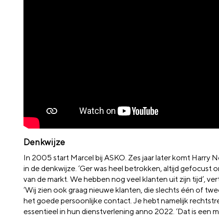
Denkwijze
In 2005 start Marcel bij ASKO. Zes jaar later komt Harry 
in de denkwijze. ‘Ger was heel betrokken, altijd gefocust 
van de markt. We hebben nog veel klanten uit zijn tijd’, 
‘Wij zien ook graag nieuwe klanten, die slechts één of twee
het goede persoonlijke contact. Je hebt namelijk rechtstre
essentieel in hun dienstverlening anno 2022. ‘Dat is een