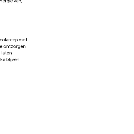
nergie van;
ocolareep met
te ontzorgen.
 laten
ke blijven