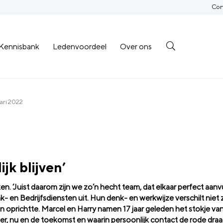
Con
Kennisbank
Ledenvoordeel
Over ons
ari 2022
jk blijven’
en. ‘Juist daarom zijn we zo’n hecht team, dat elkaar perfect aanvu
n Bedrijfsdiensten uit. Hun denk- en werkwijze verschilt niet 
n oprichtte. Marcel en Harry namen 17 jaar geleden het stokje va
, nu en de toekomst en waarin persoonlijk contact de rode draad