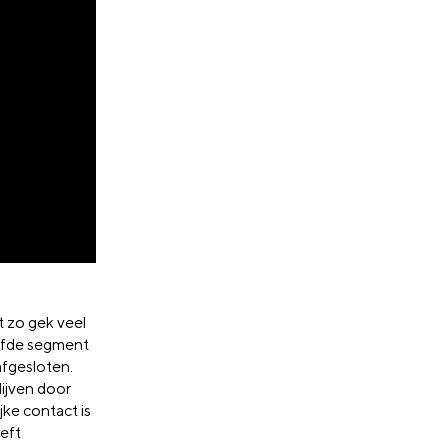
t zo gek veel
zelfde segment
afgesloten.
lijven door
jke contact is
eft