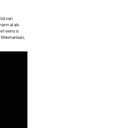
lid van
ann al als
et eens is
n Weimarlaan,