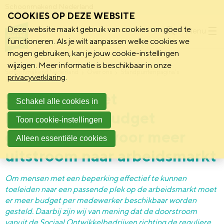
Schoonmakend Nederland
COOKIES OP DEZE WEBSITE
Deze website maakt gebruik van cookies om goed te
Menu
functioneren. Als je wilt aanpassen welke cookies we
mogen gebruiken, kan je jouw cookie-instellingen
wijzigen. Meer informatie is beschikbaar in onze
Schoonmakend Nederland
Over ons
Standpuntenpagina's
privacyverklaring
.
Standpunt: Zet
Schakel alle cookies in
begeleidingsbudget
Toon cookie-instellingen
gemeenten in voor meer
Alleen essentiële cookies
uitstroom naar arbeidsmarkt
Om mensen met een beperking effectief te kunnen
toeleiden naar een passende plek op de arbeidsmarkt moet
er meer budget per medewerker beschikbaar worden
gesteld. Daarbij zijn wij van mening dat de doorstroom
vanuit de Sociaal Ontwikkelbedrijven richting de reguliere