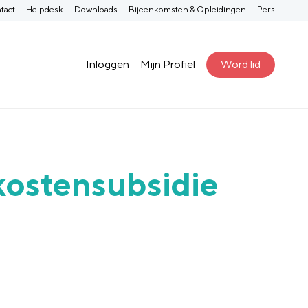
tact
Helpdesk
Downloads
Bijeenkomsten & Opleidingen
Pers
Inloggen
Mijn Profiel
Word lid
nkostensubsidie