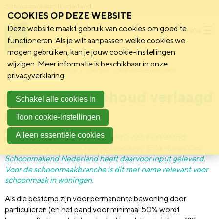
Schoonmakend Nederland
COOKIES OP DEZE WEBSITE
Deze website maakt gebruik van cookies om goed te
Menu
functioneren. Als je wilt aanpassen welke cookies we
mogen gebruiken, kan je jouw cookie-instellingen
wijzigen. Meer informatie is beschikbaar in onze
Schoonmakend Nederland
Over ons
Standpuntenpagina's
privacyverklaring
.
Standpunt: Behoud verlaagd
Schakel alle cookies in
BTW-tarief
Toon cookie-instellingen
Alleen essentiële cookies
Door het Ministerie van Financiën is een evaluerend
onderzoek uitgevoerd naar het verlaagd BTW-tarief. Ook
Schoonmakend Nederland heeft daarvoor input geleverd.
Voor de schoonmaakbranche is dit met name relevant voor
schoonmaak in woningen.
Als die bestemd zijn voor permanente bewoning door
particulieren (en het pand voor minimaal 50% wordt