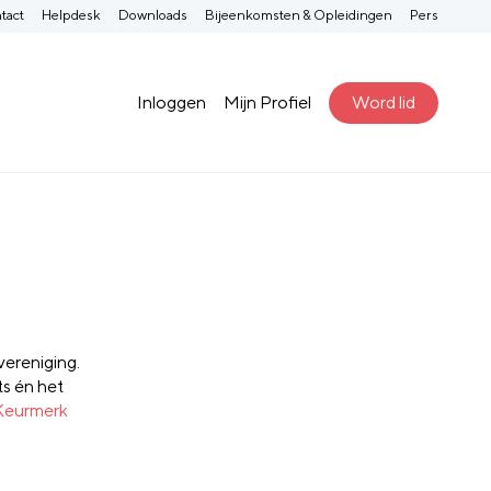
tact
Helpdesk
Downloads
Bijeenkomsten & Opleidingen
Pers
Inloggen
Mijn Profiel
Word lid
vereniging.
ts én het
 Keurmerk