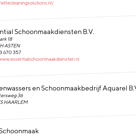
/elitecleaningsolutions.nl/
ntial Schoonmaakdiensten B.V.
ial Schoonmaakdiensten B.V.
ark 18
VH ASTEN
3 670 357
/www.essentialschoonmaakdiensten.nl
enwassers en Schoonmaakbedrijf Aquarel B.
wassers en Schoonmaakbedrijf Aquarel B.V.
tersweg 36
ES HAARLEM
 Schoonmaak
choonmaak