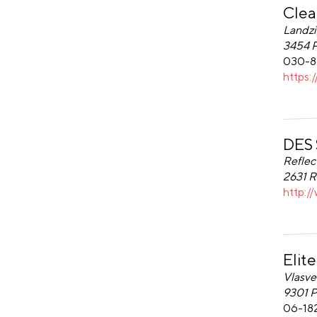
Clea
Clean2
Landzi
3454 
030-8
https:
DES 
DES S
Reflec
2631 
http:/
Elit
Elite 
Vlasve
9301 
06-18