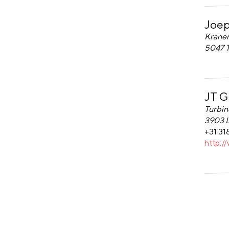
Joep
Joep v
Kranen
5047 
JT G
JT Gla
Turbin
3903
+31 31
http:/