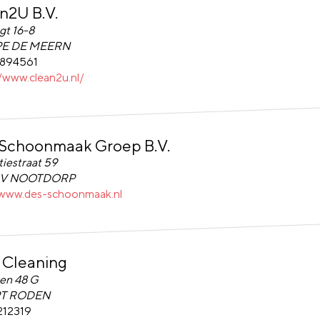
n2U B.V.
U B.V.
gt 16-8
PE DE MEERN
894561
//www.clean2u.nl/
Schoonmaak Groep B.V.
choonmaak Groep B.V.
tiestraat 59
RV NOOTDORP
/www.des-schoonmaak.nl
e Cleaning
Cleaning
en 48 G
PT RODEN
212319