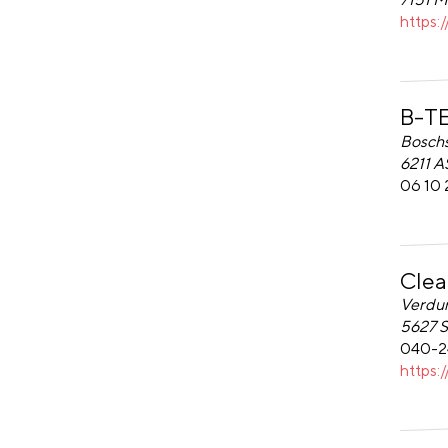
https:
B-TE
B-TEA
Boschs
6211 
06 10 
Clea
Clean 
Verdun
5627 
040-
https: