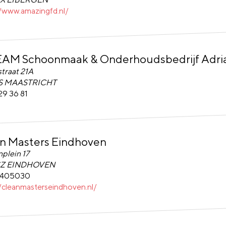
//www.amazingfd.nl/
AM Schoonmaak & Onderhoudsbedrijf Adri
M Schoonmaak & Onderhoudsbedrijf Adriaens BV
traat 21A
AS MAASTRICHT
29 36 81
n Masters Eindhoven
Masters Eindhoven
plein 17
SZ EINDHOVEN
2405030
//cleanmasterseindhoven.nl/