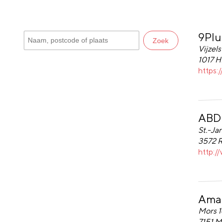
9Plu
9Plus 
Zoek
Vijzels
1017 
https:
ABD 
ABD Sc
St.-Ja
3572 
http:/
Amaz
Amazin
Mors 1
7151 