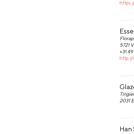
https:/
Esse
Essent
Florap
5721 
+31 49
http:/
Glaz
Glazen
Tingie
2031 
Han
Han S