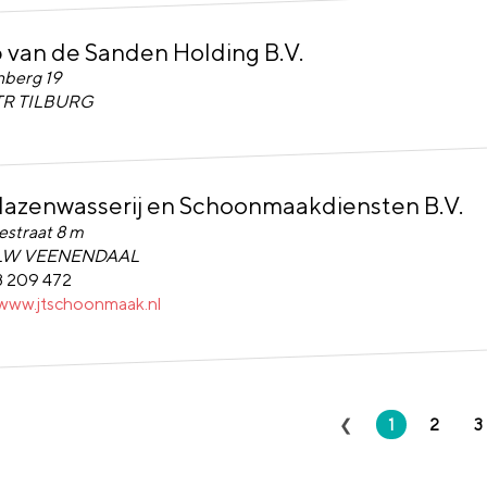
 van de Sanden Holding B.V.
an de Sanden Holding B.V.
berg 19
TR TILBURG
lazenwasserij en Schoonmaakdiensten B.V.
zenwasserij en Schoonmaakdiensten B.V.
estraat 8 m
 LW VEENENDAAL
8 209 472
/www.jtschoonmaak.nl
1
2
3