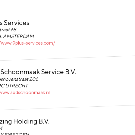
s Services
Services
traat 68
HL AMSTERDAM
//www.9plus-services.com/
Schoonmaak Service B.V.
hoonmaak Service B.V.
nshovenstraat 206
RC UTRECHT
/www.abdschoonmaak.nl
ing Holding B.V.
g Holding B.V.
4
MX EIBERGEN