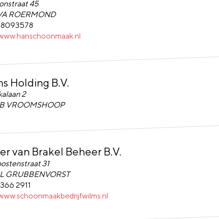
tonstraat 45
 VA ROERMOND
 38093578
/www.hanschoonmaak.nl
s Holding B.V.
Holding B.V.
alaan 2
 NB VROOMSHOOP
er van Brakel Beheer B.V.
 van Brakel Beheer B.V.
ostenstraat 31
BL GRUBBENVORST
 366 2911
/www.schoonmaakbedrijfwilms.nl