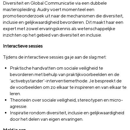
Diversiteit en Global Communicatie via een dubbele
masteropleiding. Audry voert momenteel een
promotieonderzoek uit naar de mechanismen die diversiteit,
inclusie en gelijkwaardigheid bevorderen. Dit maakt haar een
expert met zowel ervaringskennis als wetenschappelijke
inzichten op het gebied van diversiteit en inclusie.
Interactieve sessies
Tijdens de interactieve sessies ga je aan de slag met:
Praktische handvatten om sociale veiligheid te
bevorderen met behulp van
praktijkvoorbeelden en de
'
active
bystander
'-interventiemethode. Je bespreekt de
de
voorbeelden om zo e
lkaar te inspireren en van elkaar te
leren.
Theorieën over sociale veiligheid, stereotypen en micro-
agressie
.
I
nspi
ratie
rondom diversiteit, inclusie en gelijkwaardigheid
door het delen van eigen ervaringen
.