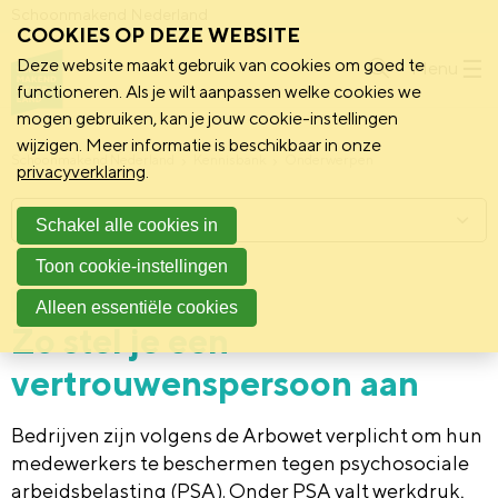
Schoonmakend Nederland
COOKIES OP DEZE WEBSITE
Deze website maakt gebruik van cookies om goed te
Menu
functioneren. Als je wilt aanpassen welke cookies we
mogen gebruiken, kan je jouw cookie-instellingen
wijzigen. Meer informatie is beschikbaar in onze
Schoonmakend Nederland
Kennisbank
Onderwerpen
privacyverklaring
.
Menu
Schakel alle cookies in
Toon cookie-instellingen
14 augustus 2024
Praktijk
Alleen essentiële cookies
Zo stel je een
vertrouwenspersoon aan
Bedrijven zijn volgens de Arbowet verplicht om hun
medewerkers te beschermen tegen psychosociale
arbeidsbelasting (PSA). Onder PSA valt werkdruk,