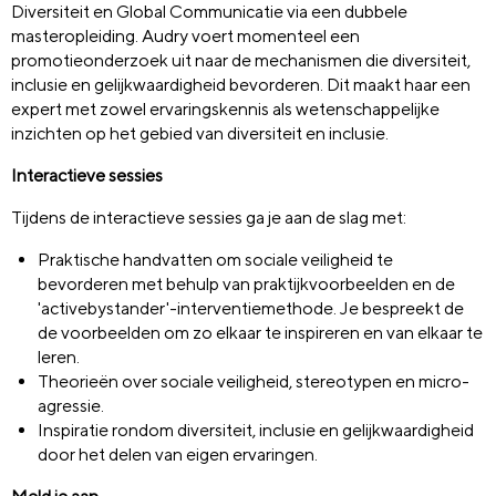
Diversiteit en Global Communicatie via een dubbele
masteropleiding. Audry voert momenteel een
promotieonderzoek uit naar de mechanismen die diversiteit,
inclusie en gelijkwaardigheid bevorderen. Dit maakt haar een
expert met zowel ervaringskennis als wetenschappelijke
inzichten op het gebied van diversiteit en inclusie.
Interactieve sessies
Tijdens de interactieve sessies ga je aan de slag met:
Praktische handvatten om sociale veiligheid te
bevorderen met behulp van
praktijkvoorbeelden en de
'
active
bystander
'-interventiemethode. Je bespreekt de
de
voorbeelden om zo e
lkaar te inspireren en van elkaar te
leren.
Theorieën over sociale veiligheid, stereotypen en micro-
agressie
.
I
nspi
ratie
rondom diversiteit, inclusie en gelijkwaardigheid
door het delen van eigen ervaringen
.