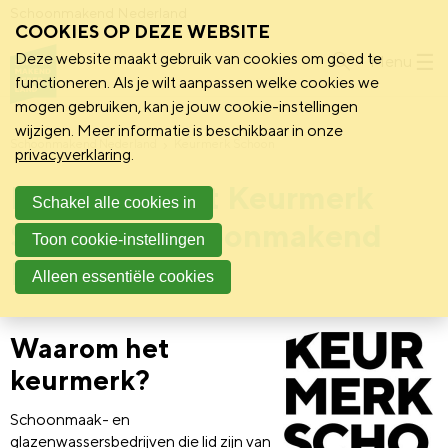
Schoonmakend Nederland
COOKIES OP DEZE WEBSITE
Deze website maakt gebruik van cookies om goed te
Menu
functioneren. Als je wilt aanpassen welke cookies we
mogen gebruiken, kan je jouw cookie-instellingen
wijzigen. Meer informatie is beschikbaar in onze
Schoonmakend Nederland
Keurmerk Schoon
privacyverklaring
.
Bedrijven met Keurmerk
Schakel alle cookies in
Schoon - Schoonmakend
Toon cookie-instellingen
Nederland
Alleen essentiële cookies
Waarom het
keurmerk?
Schoonmaak- en
glazenwassersbedrijven die lid zijn van