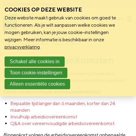
Schoonmakend Nederland
COOKIES OP DEZE WEBSITE
Deze website maakt gebruik van cookies om goed te
Menu
functioneren. Als je wilt aanpassen welke cookies we
mogen gebruiken, kan je jouw cookie-instellingen
wijzigen. Meer informatie is beschikbaar in onze
Schoonmakend Nederland
Ledenvoordeel
privacyverklaring
.
Arbeidsovereenkomsten
Schakel alle cookies in
Toon cookie-instellingen
Speciaal voor leden heeft Schoonmakend Nederland
verschillende voorbeeld arbeidsovereenkomsten gemaakt.
Alleen essentiële cookies
Eerste vereenvoudigde arbeidsovereenkomst
Bepaalde tijd langer dan 6 maanden, korter dan 24
maanden
Invulhulp arbeidsovereenkomst
Q&A over vereenvoudigde arbeidsovereenkomst
Binnenkort volgen de arbeidsovereenkomst onbepaalde