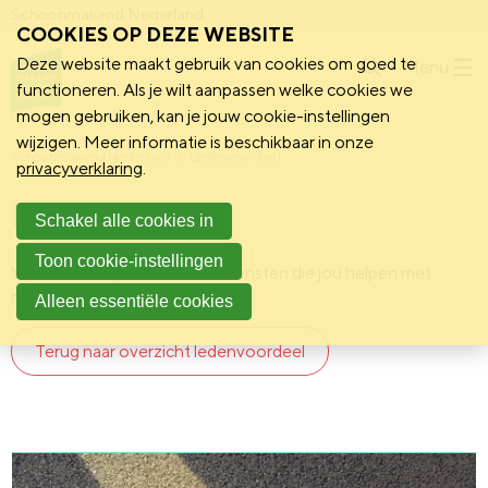
Schoonmakend Nederland
COOKIES OP DEZE WEBSITE
Deze website maakt gebruik van cookies om goed te
Menu
functioneren. Als je wilt aanpassen welke cookies we
mogen gebruiken, kan je jouw cookie-instellingen
wijzigen. Meer informatie is beschikbaar in onze
Schoonmakend Nederland
Ledenvoordeel
privacyverklaring
.
Mobiliteit
Schakel alle cookies in
Toon cookie-instellingen
Verschillende producten en diensten die jou helpen met
mobiliteitsvraagstukken.
Alleen essentiële cookies
Terug naar overzicht ledenvoordeel