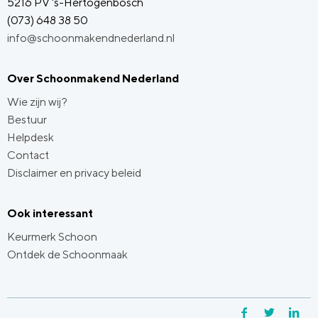
5216 PV 's-Hertogenbosch
(073) 648 38 50
info@schoonmakendnederland.nl
Over Schoonmakend Nederland
Wie zijn wij?
Bestuur
Helpdesk
Contact
Disclaimer en privacy beleid
Ook interessant
Keurmerk Schoon
Ontdek de Schoonmaak
Facebook
Twitter
Li
Y