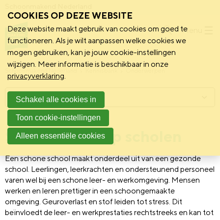
Schoonmakend Nederland
COOKIES OP DEZE WEBSITE
Deze website maakt gebruik van cookies om goed te
Menu
functioneren. Als je wilt aanpassen welke cookies we
mogen gebruiken, kan je jouw cookie-instellingen
wijzigen. Meer informatie is beschikbaar in onze
Schoonmakend Nederland
Kennisbank
Onderwerpen
privacyverklaring
.
Menu
Schakel alle cookies in
Toon cookie-instellingen
Schoonmaak op scholen
Alleen essentiële cookies
Een schone school maakt onderdeel uit van een gezonde
school. Leerlingen, leerkrachten en ondersteunend personeel
varen wel bij een schone leer- en werkomgeving. Mensen
werken en leren prettiger in een schoongemaakte
omgeving. Geuroverlast en stof leiden tot stress. Dit
beïnvloedt de leer- en werkprestaties rechtstreeks en kan tot