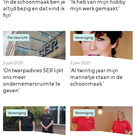
‘In de schoonmaak ben je
‘Ik heb van mijn hobby
altijd bezig en dat vind ik
mijn werk gemaakt.’
fijn’
Persbericht
Vereniging
2 juni 2021
2 juni 2021
'Ontwerpadvies SER lijkt
‘Al twintig jaar mijn
ons meer
mannetje staan in de
ondernemersruimte te
schoonmaak.’
geven’
Vereniging
Vereniging