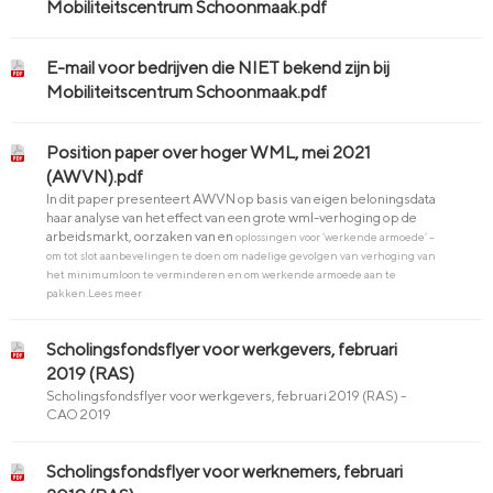
Mobiliteitscentrum Schoonmaak.pdf
E-mail voor bedrijven die NIET bekend zijn bij
Mobiliteitscentrum Schoonmaak.pdf
Position paper over hoger WML, mei 2021
(AWVN).pdf
In dit paper presenteert AWVN op basis van eigen beloningsdata
haar analyse van het effect van een grote wml-verhoging op de
arbeidsmarkt, oorzaken van en
oplossingen voor ‘werkende armoede’ –
om tot slot aanbevelingen te doen om nadelige gevolgen van verhoging van
het minimumloon te verminderen en om werkende armoede aan te
pakken.
Lees meer
Scholingsfondsflyer voor werkgevers, februari
2019 (RAS)
Scholingsfondsflyer voor werkgevers, februari 2019 (RAS) -
CAO 2019
Scholingsfondsflyer voor werknemers, februari