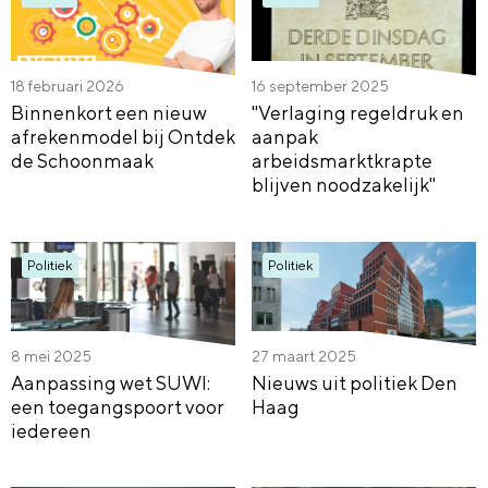
18 februari 2026
16 september 2025
Binnenkort een nieuw
"Verlaging regeldruk en
afrekenmodel bij Ontdek
aanpak
de Schoonmaak
arbeidsmarktkrapte
blijven noodzakelijk"
Politiek
Politiek
8 mei 2025
27 maart 2025
Aanpassing wet SUWI:
Nieuws uit politiek Den
een toegangspoort voor
Haag
iedereen