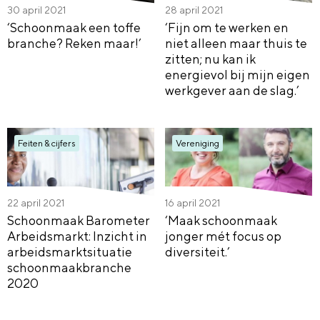
30 april 2021
28 april 2021
‘Schoonmaak een toffe
‘Fijn om te werken en
branche? Reken maar!’
niet alleen maar thuis te
zitten; nu kan ik
energievol bij mijn eigen
werkgever aan de slag.’
Feiten & cijfers
Vereniging
22 april 2021
16 april 2021
Schoonmaak Barometer
‘Maak schoonmaak
Arbeidsmarkt: Inzicht in
jonger mét focus op
arbeidsmarktsituatie
diversiteit.’
schoonmaakbranche
2020