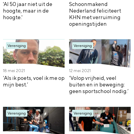
'Al 50 jaar niet uit de
Schoonmakend
hoogte, maar in de
Nederland feliciteert
hoogte.'
KHN met verruiming
openingstijden
Vereniging
Vereniging
18 mei 2021
12 mei 2021
‘Als ik poets, voel ik me op
‘Volop vrijheid, veel
mijn best.’
buiten en in beweging:
geen sportschool nodig.’
Vereniging
Vereniging