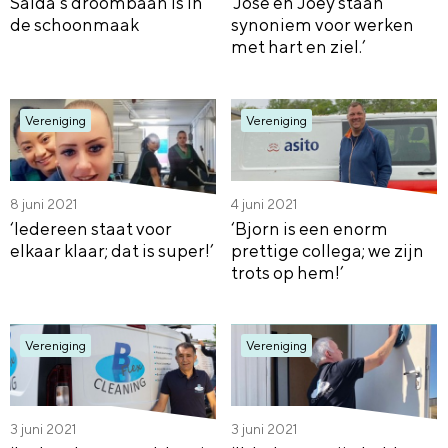
Saida’s droombaan is in
‘Jose en Joey staan
de schoonmaak
synoniem voor werken
met hart en ziel.’
Vereniging
Vereniging
8 juni 2021
4 juni 2021
‘Iedereen staat voor
‘Bjorn is een enorm
elkaar klaar; dat is super!’
prettige collega; we zijn
trots op hem!’
Vereniging
Vereniging
3 juni 2021
3 juni 2021