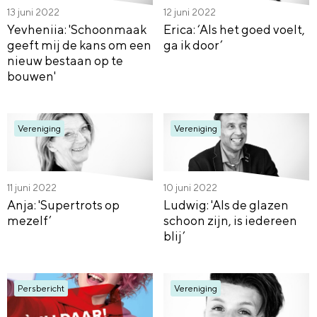
13 juni 2022
12 juni 2022
Yevheniia: 'Schoonmaak
Erica: ‘Als het goed voelt,
geeft mij de kans om een
ga ik door’
nieuw bestaan op te
bouwen'
Vereniging
Vereniging
11 juni 2022
10 juni 2022
Anja: 'Supertrots op
Ludwig: 'Als de glazen
mezelf’
schoon zijn, is iedereen
blij’
Persbericht
Vereniging