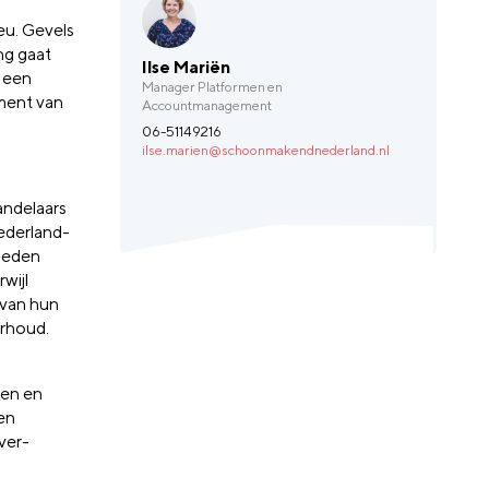
eu. Gevels
ng gaat
Ilse Mariën
n een
Manager Platformen en
ment van
Accountmanagement
06-51149216
ilse.marien@schoonmakendnederland.nl
ndelaars
ederland-
leden
wijl
 van hun
erhoud.
ven en
en
ver-