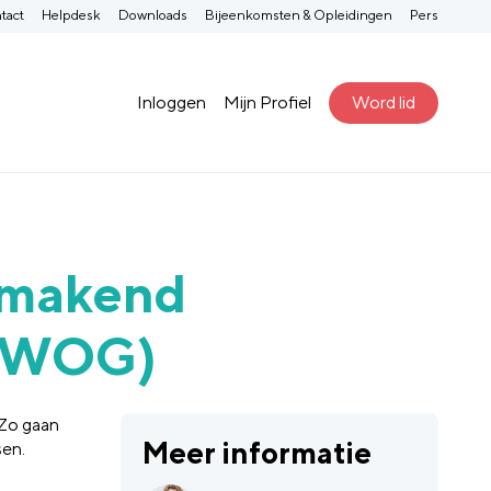
tact
Helpdesk
Downloads
Bijeenkomsten & Opleidingen
Pers
Inloggen
Mijn Profiel
Word lid
nmakend
 AWOG)
 Zo gaan
Meer informatie
sen.
n