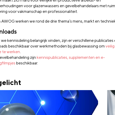
aakt zich hard voor eerlijke en productieve arbeids- en
erhoudingen voor glazenwassers en gevelbehandelaars met ruim
ring voor vakmanschap en professionaliteit.
 AWOG werken we rond de drie thema’s mens, markt en technie
nloads
e kennisdeling belangrijk vinden, zijn er verschillene publicaties
ads beschikbaar over werkmethoden bij glasbewassing om
veili
 te werken
.
evelbehandeling zijn
kennispublicaties, supplementen en e-
gfilmpjes
beschikbaar.
gelicht