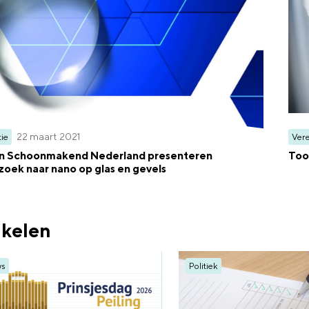
22 maart 2021
tie
Vere
n Schoonmakend Nederland presenteren
Too
oek naar nano op glas en gevels
ikelen
ws
Politiek