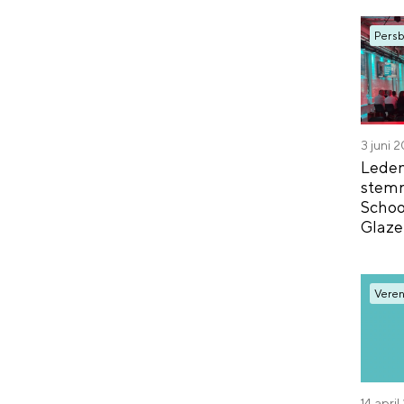
Persb
3 juni 
Lede
stemm
Scho
Glaze
Veren
14 apri