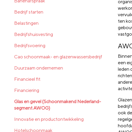
Banenafspraak
organi
werkom
Bedrijf starten
vervui
ten ko
Belastingen
gebouw
vastgo
Bedrijfshuisvesting
AW
Bedrijfsvoering
Binnen
Cao schoonmaak- en glazenwassersbedrijf
een ei
Duurzaam ondernemen
leden 
richten
Financieel fit
andere
activi
Financiering
Glazen
Glas en gevel (Schoonmakend Nederland-
bedrij
segment AWOG)
ook de
Innovatie en productontwikkeling
regelg
hoofda
Hotelschoonmaak