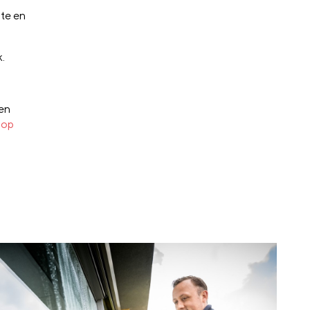
te en
k.
 en
g op