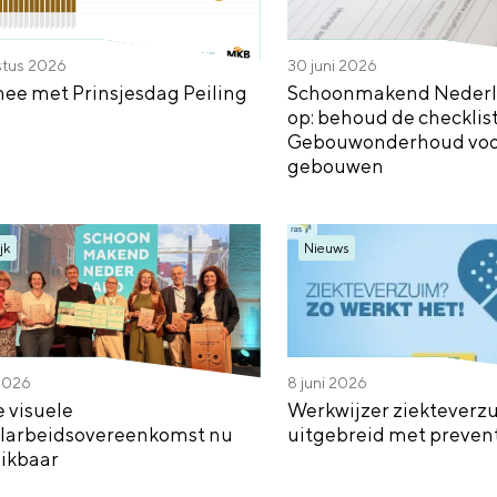
stus 2026
30 juni 2026
ee met Prinsjesdag Peiling
Schoonmakend Nederl
op: behoud de checklist
Gebouwonderhoud voor
gebouwen
jk
Nieuws
 2026
8 juni 2026
e visuele
Werkwijzer ziekteverz
arbeidsovereenkomst nu
uitgebreid met preven
ikbaar