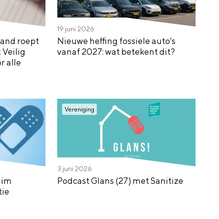
19 juni 2026
and roept
Nieuwe heffing fossiele auto's
 Veilig
vanaf 2027: wat betekent dit?
 alle
Vereniging
3 juni 2026
uim
Podcast Glans (27) met Sanitize
tie