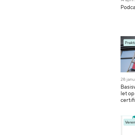
Podca
Prakti
28 janu
Basis
let o
certif
Veren