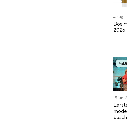
4 augu
Doe m
2026
Prakti
15 juni
Eerst
model
besch