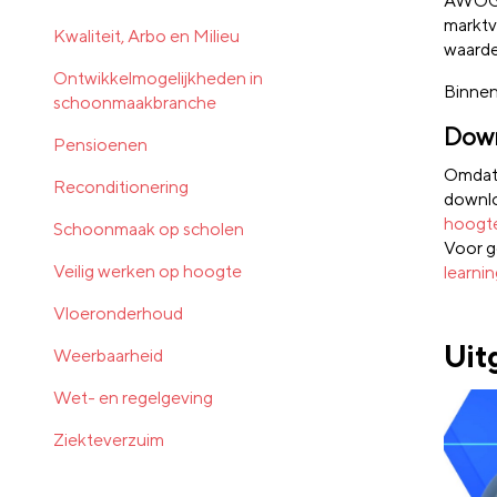
AWOG m
marktv
Kwaliteit, Arbo en Milieu
waarde
Ontwikkelmogelijkheden in
Binnen
schoonmaakbranche
Dow
Pensioenen
Omdat w
Reconditionering
downlo
hoogte
Schoonmaak op scholen
Voor g
Veilig werken op hoogte
learnin
Vloeronderhoud
Uit
Weerbaarheid
Wet- en regelgeving
Ziekteverzuim