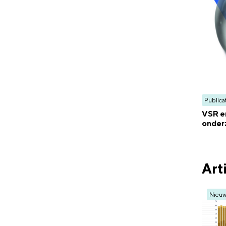
Publica
VSR e
onderz
Art
Nieu