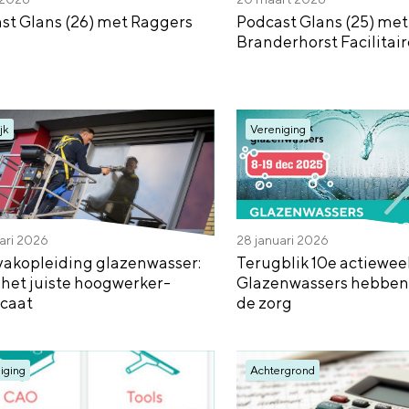
st Glans (26) met Raggers
Podcast Glans (25) met
Branderhorst Facilitai
jk
Vereniging
ari 2026
28 januari 2026
vakopleiding glazenwasser:
Terugblik 10e actiewee
p het juiste hoogwerker-
Glazenwassers hebben 
icaat
de zorg
iging
Achtergrond