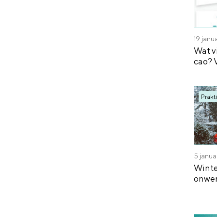
19 janu
Wat v
cao? 
Prakti
5 janua
Winte
onwer