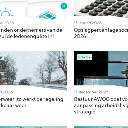
ari 2026
15 januari 2026
inden ondernemers van de
Opslagpercentage soci
Vul de ledenenquête in!
2026
jk
Praktijk
ri 2026
17 december 2025
rweer: zo werkt de regeling
Bestuur AWOG doet voo
kbaar weer
aanpassing arbeidshyg
strategie