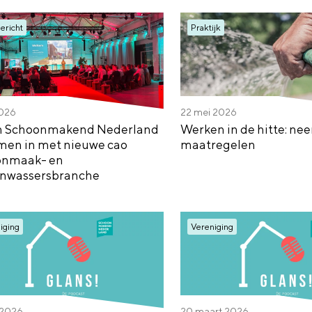
ericht
Praktijk
2026
22 mei 2026
n Schoonmakend Nederland
Werken in de hitte: ne
en in met nieuwe cao
maatregelen
onmaak- en
nwassersbranche
iging
Vereniging
l 2026
20 maart 2026