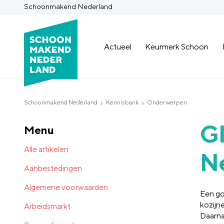
Schoonmakend Nederland
Actueel
Keurmerk Schoon
Schoonmakend Nederland
Kennisbank
Onderwerpen
G
Menu
Alle artikelen
N
Aanbestedingen
Algemene voorwaarden
Een go
kozijn
Arbeidsmarkt
Daarna