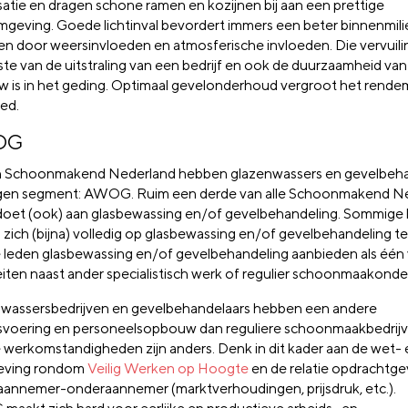
satie en dragen schone ramen en kozijnen bij aan een prettige
geving. Goede lichtinval bevordert immers een beter binnenmili
len door weersinvloeden en atmosferische invloeden. Die vervuili
ste van de uitstraling van een bedrijf en ook de duurzaamheid va
 is in het geding. Optimaal gevelonderhoud vergroot het rende
ed.
OG
 Schoonmakend Nederland hebben glazenwassers en gevelbeha
gen segment: AWOG. Ruim een derde van alle Schoonmakend N
doet (ook) aan glasbewassing en/of gevelbehandeling. Sommige 
 zich (bijna) volledig op glasbewassing en/of gevelbehandeling ter
 leden glasbewassing en/of gevelbehandeling aanbieden als één
teiten naast ander specialistisch werk of regulier schoonmaakond
wassersbedrijven en gevelbehandelaars hebben een andere
fsvoering en personeelsopbouw dan reguliere schoonmaakbedrij
 werkomstandigheden zijn anders. Denk in dit kader aan de wet- 
eving rondom
Veilig Werken op Hoogte
en de relatie opdrachtge
annemer-onderaannemer (marktverhoudingen, prijsdruk, etc.).