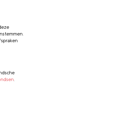
 deze
 instemmen.
afspraken
andsche
fondsen
.