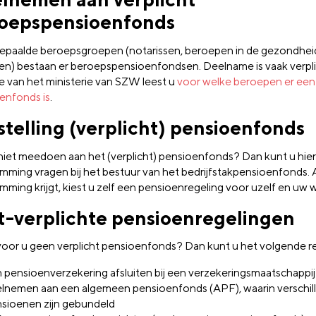
oepspensioenfonds
epaalde beroepsgroepen (notarissen, beroepen in de gezondhei
en) bestaan er beroepspensioenfondsen. Deelname is vaak verpli
e van het ministerie van SZW leest u
voor welke beroepen er een 
enfonds is
.
jstelling (verplicht) pensioenfonds
 niet meedoen aan het (verplicht) pensioenfonds? Dan kunt u hie
mming vragen bij het bestuur van het bedrijfstakpensioenfonds. A
mming krijgt, kiest u zelf een pensioenregeling voor uzelf en uw
t-verplichte pensioenregelingen
voor u geen verplicht pensioenfonds? Dan kunt u het volgende r
 pensioenverzekering afsluiten bij een verzekeringsmaatschappij
lnemen aan een algemeen pensioenfonds (APF), waarin verschil
sioenen zijn gebundeld