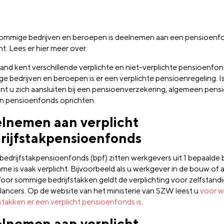
ommige bedrijven en beroepen is deelnemen aan een pensioenf
ht. Lees er hier meer over.
and kent verschillende verplichte en niet-verplichte pensioenfo
e bedrijven en beroepen is er een verplichte pensioenregeling. Is 
nt u zich aansluiten bij een pensioenverzekering, algemeen pens
en pensioenfonds oprichten.
lnemen aan verplicht
rijfstakpensioenfonds
bedrijfstakpensioenfonds (bpf) zitten werkgevers uit 1 bepaalde b
me is vaak verplicht. Bijvoorbeeld als u werkgever in de bouw of 
Voor sommige bedrijfstakken geldt de verplichting voor zelfstandi
elancers. Op de website van het ministerie van SZW leest u
voor w
fstakken er een verplicht pensioenfonds is
.
lnemen aan verplicht