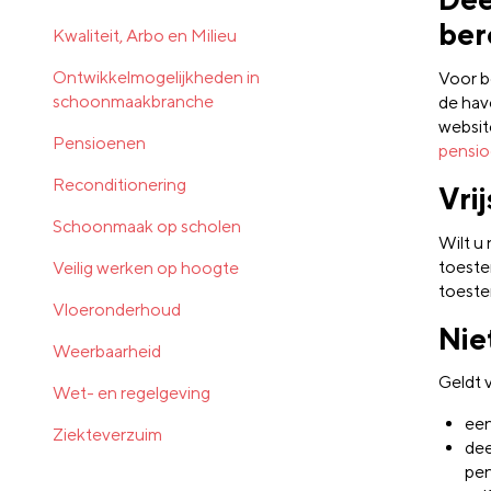
ber
Kwaliteit, Arbo en Milieu
Ontwikkelmogelijkheden in
Voor b
schoonmaakbranche
de hav
websit
Pensioenen
pensio
Reconditionering
Vri
Schoonmaak op scholen
Wilt u
toeste
Veilig werken op hoogte
toeste
Vloeronderhoud
Nie
Weerbaarheid
Geldt 
Wet- en regelgeving
een
Ziekteverzuim
dee
pen