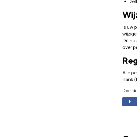
zel
Wij
Is uw 
wijzig
Dit ho
over p
Reg
Alle p
Bank (
Deel di