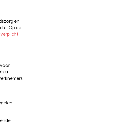
dszorg en
cht. Op de
verplicht
rvoor
ls u
 werknemers.
egelen:
lende