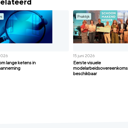
elateerd
ws
Praktijk
 2026
15 juni 2026
m lange ketens in
Eerste visuele
aanneming
modelarbeidsovereenkoms
beschikbaar