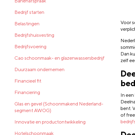
Banenafspraak
Bedrijf starten
Voor s
Belastingen
verplic
Bedrijfshuisvesting
Nederl
Bedrijfsvoering
sommig
Dan ku
Cao schoonmaak- en glazenwassersbedrijf
zelf e
Duurzaam ondernemen
Dee
Financieel fit
bed
Financiering
In een 
Deelna
Glas en gevel (Schoonmakend Nederland-
bent. 
segment AWOG)
of fre
bedrij
Innovatie en productontwikkeling
Dee
Hotelschoonmaak