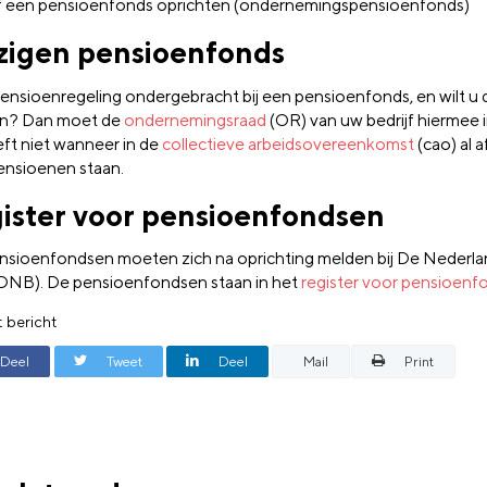
f een pensioenfonds oprichten (ondernemingspensioenfonds)
zigen pensioenfonds
pensioenregeling ondergebracht bij een pensioenfonds, en wilt u
en? Dan moet de
ondernemingsraad
(OR) van uw bedrijf hiermee
eft niet wanneer in de
collectieve arbeidsovereenkomst
(cao) al 
ensioenen staan.
ister voor pensioenfondsen
ensioenfondsen moeten zich na oprichting melden bij De Nederl
DNB). De pensioenfondsen staan in het
register voor pensioen
t bericht
Deel
Tweet
Deel
Mail
Print