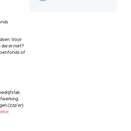
onds
ndsen. Voor
die er niet?
ioenfonds of
edrijfstak.
afwerking
gen (zzp'er)
elke