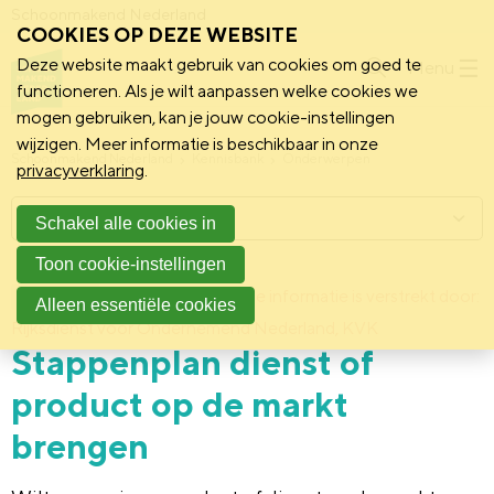
Schoonmakend Nederland
COOKIES OP DEZE WEBSITE
Deze website maakt gebruik van cookies om goed te
Menu
functioneren. Als je wilt aanpassen welke cookies we
mogen gebruiken, kan je jouw cookie-instellingen
wijzigen. Meer informatie is beschikbaar in onze
Schoonmakend Nederland
Kennisbank
Onderwerpen
privacyverklaring
.
Menu
Schakel alle cookies in
Toon cookie-instellingen
20 maart 2015
Deze informatie is verstrekt door:
Achtergrond
Alleen essentiële cookies
Rijksdienst voor Ondernemend Nederland, KVK
Stappenplan dienst of
product op de markt
brengen