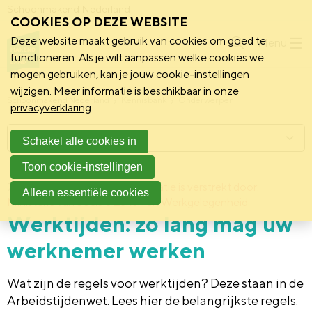
Schoonmakend Nederland
COOKIES OP DEZE WEBSITE
Deze website maakt gebruik van cookies om goed te
Menu
functioneren. Als je wilt aanpassen welke cookies we
mogen gebruiken, kan je jouw cookie-instellingen
wijzigen. Meer informatie is beschikbaar in onze
Schoonmakend Nederland
Kennisbank
Onderwerpen
privacyverklaring
.
Menu
Schakel alle cookies in
Toon cookie-instellingen
7 september 2015
Deze informatie is verstrekt door:
Alleen essentiële cookies
Ministerie van Sociale Zaken en Werkgelegenheid
Werktijden: zo lang mag uw
werknemer werken
Wat zijn de regels voor werktijden? Deze staan in de
Arbeidstijdenwet. Lees hier de belangrijkste regels.