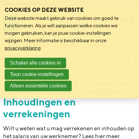
Schoonmakend Nederland
COOKIES OP DEZE WEBSITE
Deze website maakt gebruik van cookies om goed te
Menu
functioneren. Als je wilt aanpassen welke cookies we
mogen gebruiken, kan je jouw cookie-instellingen
wijzigen. Meer informatie is beschikbaar in onze
Schoonmakend Nederland
Kennisbank
Onderwerpen
privacyverklaring
.
Menu
Schakel alle cookies in
Toon cookie-instellingen
24 september 2015
Deze informatie is verstrekt
Achtergrond
Alleen essentiële cookies
door: Ministerie van Sociale Zaken en Werkgelegenheid
Inhoudingen en
verrekeningen
Wilt u weten wat u mag verrekenen en inhouden op
het salaris van uw werknemer? Lees hier meer.