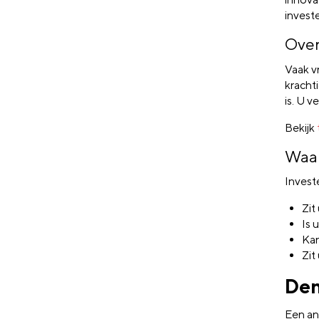
investe
Over
Vaak v
kracht
is. U 
Bekijk
Waar
Invest
Zit
Is 
Kan
Zit
Den
Een an