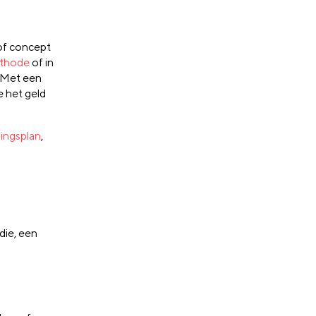
 of concept
ethode
of in
. Met een
e het geld
ingsplan
,
die, een