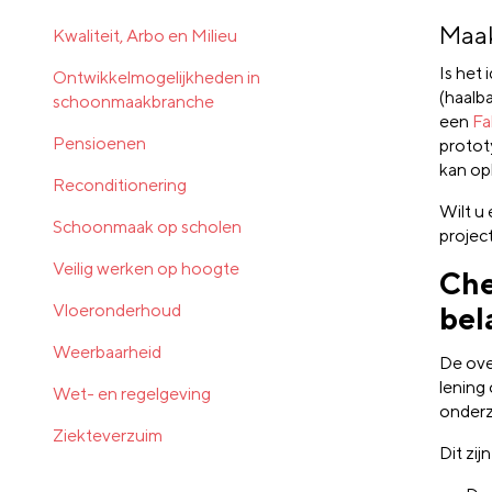
Maak
Kwaliteit, Arbo en Milieu
Is het
Ontwikkelmogelijkheden in
(haalb
schoonmaakbranche
een
Fa
Pensioenen
protot
kan op
Reconditionering
Wilt u
Schoonmaak op scholen
projec
Veilig werken op hoogte
Che
Vloeronderhoud
bel
Weerbaarheid
De ove
lening 
Wet- en regelgeving
onderz
Ziekteverzuim
Dit zi