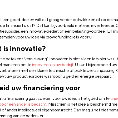
t een goed idee en wilt dat graag verder ontwikkelen of op de ma
oe financiert u dat? Dat kan bijvoorbeeld met een investeerder.
tiesubsidie, een innovatiekrediet of een belastingvoordeel. En mis
nzamelen voor uw idee via crowdfunding iets voor u.
 is innovatie?
ie betekent ‘vernieuwing’. Innoveren is niet alleen iets nieuws ui
eel manieren om te
innoveren in uw bedrijf
. U kunt bijvoorbeeld uw
 verbeteren met een kleine technische of praktische aanpassing. 
uwt uw productieproces waardoor u geld en energie bespaart.
eid uw financiering voor
t u financiering gaat zoeken voor uw idee, is het goed om te
che
 door een ander is bedacht
. Misschien is het idee al beschermd me
i of ander intellectueel eigendomsrecht. Dan mag u het niet na
mming van de bedenker.