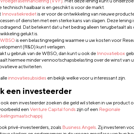
Vroegefasefinanciering (VVF)
. Met deze lening kunt u onderzo
e technisch haalbaar is en geschikt is voor de markt.
t
Innovatiekrediet
is er voor de ontwikkeling van nieuwe product
cessen of diensten met een sterke kans van slagen. Deze lening i
icodragend. Dat betekent dat u het bedrag alleen terugbetaalt als
wikkeling gelukt is.
WBSO
is een belastingregeling waarmee u uw kosten voor Rese
elopment (R&D) kunt verlagen.
kt u gebruik van de WBSO, dan kunt u ook de
Innovatiebox
geb
aalt hiermee minder vennootschapsbelasting over de winst van 
ovatieve activiteiten.
alle
innovatiesubsidies
en bekijk welke voor u interessant zijn.
k een investeerder
 ook een investeerder zoeken die geld wil steken in uw product of
jvoorbeeld een
Venture Capital fonds
zijn of een
Regionale
kelingsmaatschappij
 ook privé-investeerders, zoals
Business Angels
. Zij investeren voo
tieve starters en ondernemers in de vroege groeifase van hun bedr