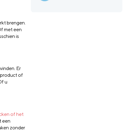
rkt brengen.
 Of met een
schien is
tvinden. Er
 product of
Of u
cken of het
t een
maken zonder