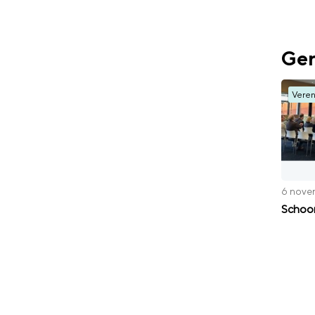
Ger
Veren
6 nove
Schoon