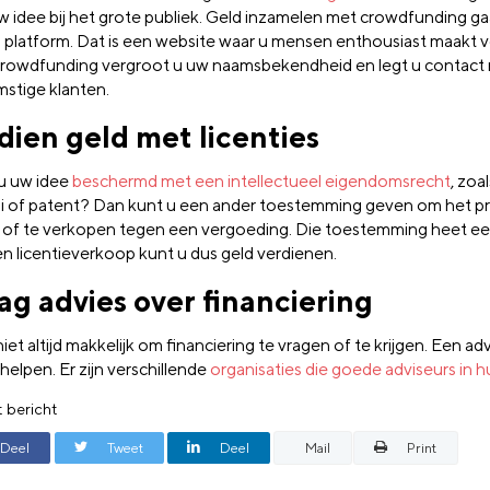
w idee bij het grote publiek. Geld inzamelen met crowdfunding g
n platform. Dat is een website waar u mensen enthousiast maakt v
rowdfunding vergroot u uw naamsbekendheid en legt u contact
stige klanten.
dien geld met licenties
u uw idee
beschermd met een intellectueel eigendomsrecht
, zoa
i of patent? Dan kunt u een ander toestemming geven om het p
of te verkopen tegen een vergoeding. Die toestemming heet e
n licentieverkoop kunt u dus geld verdienen.
ag advies over financiering
niet altijd makkelijk om financiering te vragen of te krijgen. Een ad
 helpen. Er zijn verschillende
organisaties die goede adviseurs in 
t bericht
Deel
Tweet
Deel
Mail
Print