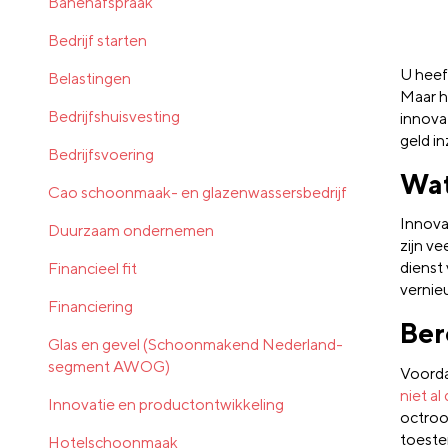
Banenafspraak
Bedrijf starten
U heef
Belastingen
Maar h
Bedrijfshuisvesting
innova
geld i
Bedrijfsvoering
Wat
Cao schoonmaak- en glazenwassersbedrijf
Innovat
Duurzaam ondernemen
zijn v
dienst
Financieel fit
vernie
Financiering
Ber
Glas en gevel (Schoonmakend Nederland-
segment AWOG)
Voorda
niet al
Innovatie en productontwikkeling
octroo
toeste
Hotelschoonmaak