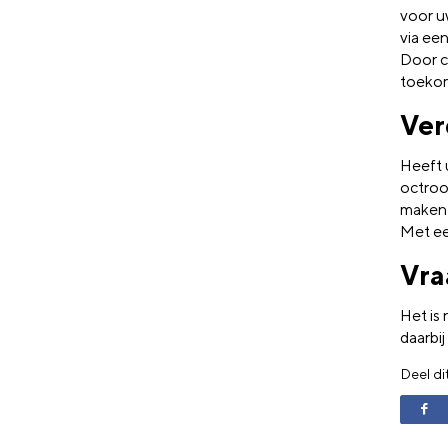
voor u
via ee
Door c
toekom
Ver
Heeft 
octroo
maken 
Met ee
Vra
Het is 
daarbij
Deel di