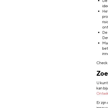
De
ide
He
pro
ris
ont
De
Dev
Maa
bet
inn
Check 
Zoe
U kunt
kan bi
Ontwik
Er zijn
innova