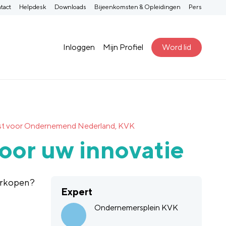
tact
Helpdesk
Downloads
Bijeenkomsten & Opleidingen
Pers
Inloggen
Mijn Profiel
Word lid
ienst voor Ondernemend Nederland, KVK
voor uw innovatie
verkopen?
Expert
Ondernemersplein KVK