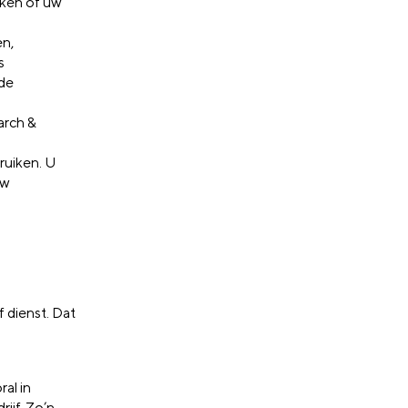
eken of uw
en,
s
 de
arch &
ruiken. U
uw
 dienst. Dat
ral in
ijf. Zo’n