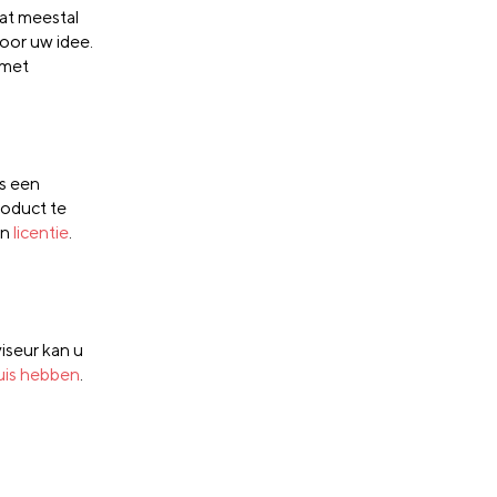
aat meestal
oor uw idee.
 met
ls een
roduct te
en
licentie
.
viseur kan u
huis hebben
.