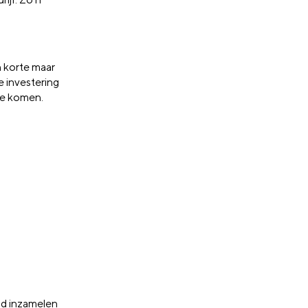
n korte maar
e investering
te komen.
ld inzamelen