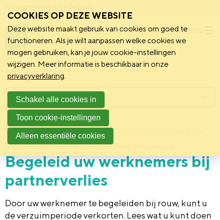
Schoonmakend Nederland
COOKIES OP DEZE WEBSITE
Deze website maakt gebruik van cookies om goed te
Menu
functioneren. Als je wilt aanpassen welke cookies we
mogen gebruiken, kan je jouw cookie-instellingen
wijzigen. Meer informatie is beschikbaar in onze
Schoonmakend Nederland
Kennisbank
Onderwerpen
privacyverklaring
.
Menu
Schakel alle cookies in
Toon cookie-instellingen
27 juni 2017
Deze informatie is verstrekt door:
Achtergrond
Alleen essentiële cookies
Ministerie van Sociale Zaken en Werkgelegenheid
Begeleid uw werknemers bij
partnerverlies
Door uw werknemer te begeleiden bij rouw, kunt u
de verzuimperiode verkorten. Lees wat u kunt doen