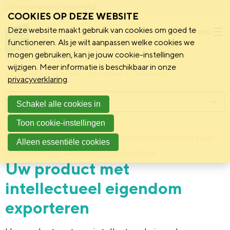
Schoonmakend Nederland
COOKIES OP DEZE WEBSITE
Deze website maakt gebruik van cookies om goed te
Menu
functioneren. Als je wilt aanpassen welke cookies we
mogen gebruiken, kan je jouw cookie-instellingen
wijzigen. Meer informatie is beschikbaar in onze
Schoonmakend Nederland
Kennisbank
Onderwerpen
privacyverklaring
.
Menu
Schakel alle cookies in
Toon cookie-instellingen
23 mei 2018
Deze informatie is verstrekt door:
Achtergrond
Alleen essentiële cookies
Rijksdienst voor Ondernemend Nederland
Uw product met
intellectueel eigendom
exporteren