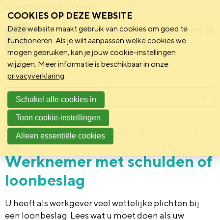
Schoonmakend Nederland
COOKIES OP DEZE WEBSITE
Deze website maakt gebruik van cookies om goed te
Menu
functioneren. Als je wilt aanpassen welke cookies we
mogen gebruiken, kan je jouw cookie-instellingen
wijzigen. Meer informatie is beschikbaar in onze
Schoonmakend Nederland
Kennisbank
Onderwerpen
privacyverklaring
.
Menu
Schakel alle cookies in
Toon cookie-instellingen
19 maart 2019
Deze informatie is verstrekt door:
Achtergrond
Alleen essentiële cookies
KVK
Werknemer met schulden of
loonbeslag
U heeft als werkgever veel wettelijke plichten bij
een loonbeslag. Lees wat u moet doen als uw