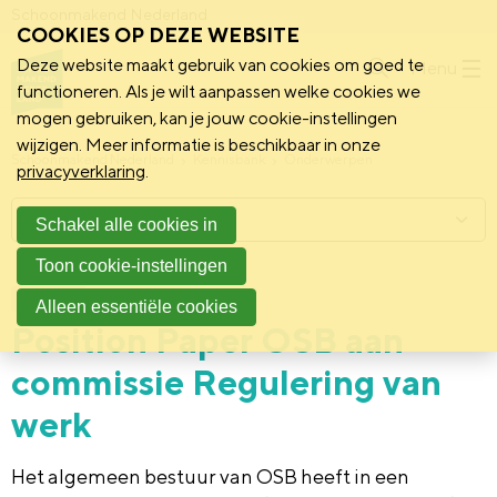
Schoonmakend Nederland
COOKIES OP DEZE WEBSITE
Deze website maakt gebruik van cookies om goed te
Menu
functioneren. Als je wilt aanpassen welke cookies we
mogen gebruiken, kan je jouw cookie-instellingen
wijzigen. Meer informatie is beschikbaar in onze
Schoonmakend Nederland
Kennisbank
Onderwerpen
privacyverklaring
.
Menu
Schakel alle cookies in
Toon cookie-instellingen
10 december 2019
Standpunt
Alleen essentiële cookies
Position Paper OSB aan
commissie Regulering van
werk
Het algemeen bestuur van OSB heeft in een