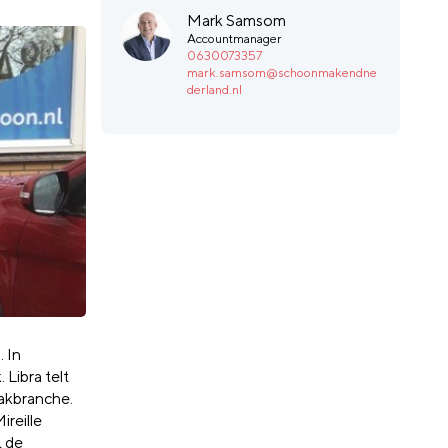
Mark Samsom
Accountmanager
0630073357
mark.samsom@schoonmakendne
derland.nl
. In
 Libra telt
aakbranche.
reille
, de