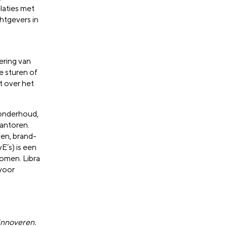
elaties met
htgevers in
ering van
e sturen of
t over het
ronderhoud,
kantoren.
len, brand-
E’s) is een
nomen. Libra
voor
 innoveren.