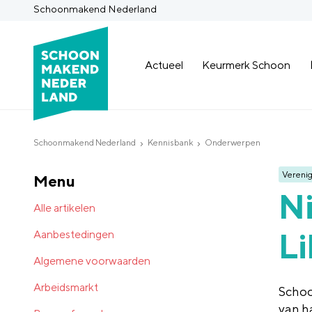
Schoonmakend Nederland
Actueel
Keurmerk Schoon
Schoonmakend Nederland
Kennisbank
Onderwerpen
Verenig
Menu
N
Alle artikelen
L
Aanbestedingen
Algemene voorwaarden
Arbeidsmarkt
Scho
van h