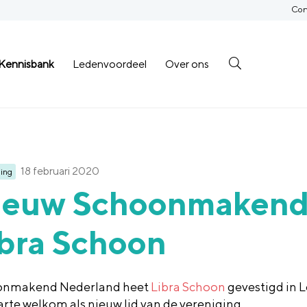
Con
Kennisbank
Ledenvoordeel
Over ons
18 februari 2020
ing
ieuw Schoonmakend 
ibra Schoon
onmakend Nederland heet
Libra Schoon
gevestigd in L
arte welkom als nieuw lid van de vereniging.