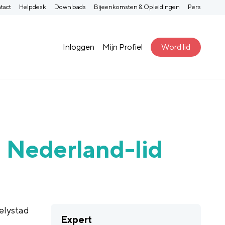
tact
Helpdesk
Downloads
Bijeenkomsten & Opleidingen
Pers
Inloggen
Mijn Profiel
Word lid
Nederland-lid
elystad
Expert