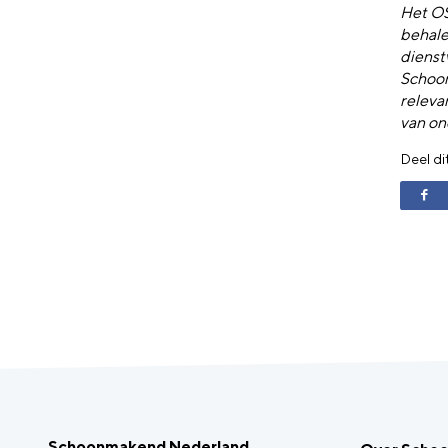
Het OS
behale
dienst
Schoon
releva
van on
Deel di
Schoonmakend Nederland