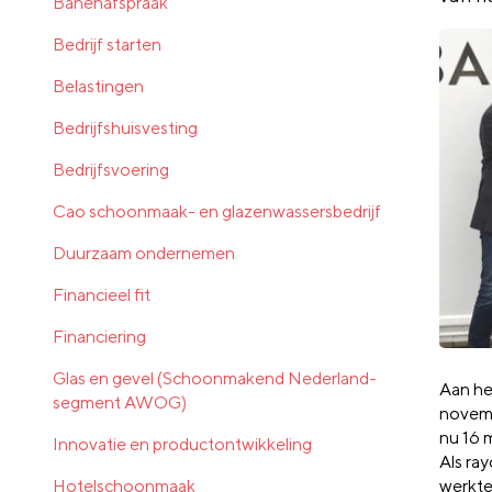
Banenafspraak
Bedrijf starten
Belastingen
Bedrijfshuisvesting
Bedrijfsvoering
Cao schoonmaak- en glazenwassersbedrijf
Duurzaam ondernemen
Financieel fit
Financiering
Glas en gevel (Schoonmakend Nederland-
Aan he
segment AWOG)
novembe
nu 16 
Innovatie en productontwikkeling
Als ra
Hotelschoonmaak
werkte