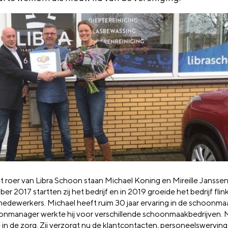
t roer van Libra Schoon staan Michael Koning en Mireille Janssen
r 2017 startten zij het bedrijf en in 2019 groeide het bedrijf flink.
medewerkers. Michael heeft ruim 30 jaar ervaring in de schoonm
yonmanager werkte hij voor verschillende schoonmaakbedrijven. Mi
 in de zorg. Zij verzorgt nu de klantcontacten, personeelswerving