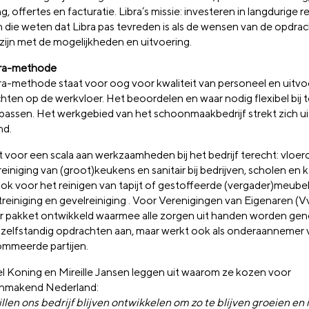
g, offertes en facturatie. Libra’s missie: investeren in langdurige r
n die weten dat Libra pas tevreden is als de wensen van de opdrac
 zijn met de mogelijkheden en uitvoering.
bra-methode
ra-methode staat voor oog voor kwaliteit van personeel en uitvo
hten op de werkvloer. Het beoordelen en waar nodig flexibel bij t
 passen. Het werkgebied van het schoonmaakbedrijf strekt zich ui
nd.
t voor een scala aan werkzaamheden bij het bedrijf terecht: vloe
einiging van (groot)keukens en sanitair bij bedrijven, scholen en 
ok voor het reinigen van tapijt of gestoffeerde (vergader)meube
reiniging en gevelreiniging . Voor Verenigingen van Eigenaren (Vv
tair pakket ontwikkeld waarmee alle zorgen uit handen worden ge
zelfstandig opdrachten aan, maar werkt ook als onderaannemer 
mmeerde partijen.
l Koning en Mireille Jansen leggen uit waarom ze kozen voor
nmakend Nederland:
llen ons bedrijf blijven ontwikkelen om zo te blijven groeien en