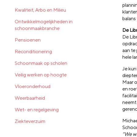
plannin
Kwaliteit, Arbo en Milieu
klante
balans
Ontwikkelmogelijkheden in
schoonmaakbranche
De Li
De Lib
Pensioenen
opdrac
aan te
Reconditionering
hele la
Schoonmaak op scholen
Je kun
Veilig werken op hoogte
diepter
Maar o
Vloeronderhoud
en roet
facili
Weerbaarheid
neemt 
gereno
Wet- en regelgeving
Michae
Ziekteverzuim
Schoo
“We wi