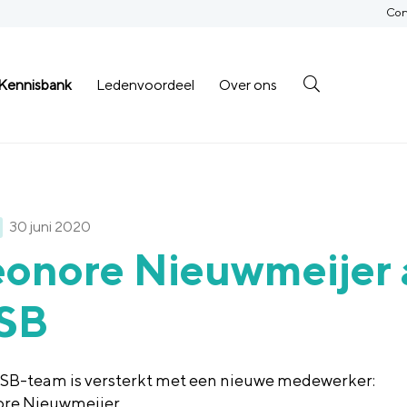
Con
Kennisbank
Ledenvoordeel
Over ons
30 juni 2020
onore Nieuwmeijer a
SB
OSB
-
team is versterkt met een nieuwe medewerker:
ore
Nieuwmeijer
.