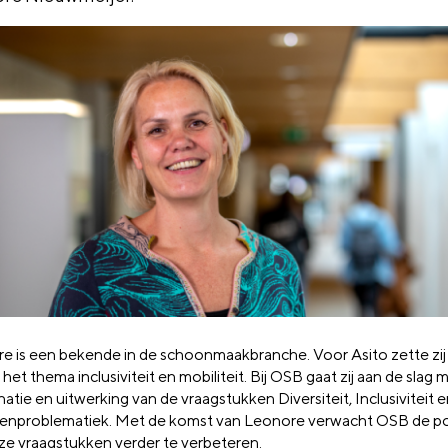
re
is een bekende in de schoonmaakbranche. Voor
Asito
zette zij
het thema
inclusiviteit
en mobiliteit
. Bij OSB gaat zij aan de slag
m
natie en uitwerking van de vraagstukken Diversiteit,
Inclusiviteit
e
enproblematie
k.
Met de komst van
Leonore
verwacht OSB de po
ze vraagstukken verder te verbeteren.