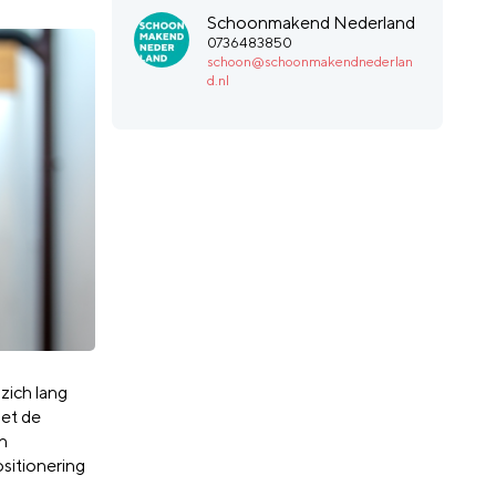
Schoonmakend Nederland
0736483850
schoon@schoonmakendnederlan
d.nl
 zich lang
et
de
n
sitionering