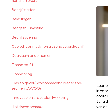
Banenafspraak
Bedrijf starten
Belastingen
Bedrijfshuisvesting
Bedrijfsvoering
Cao schoonmaak- en glazenwassersbedrijf
Duurzaam ondernemen
Financieel fit
Financiering
Glas en gevel (Schoonmakend Nederland-
Leono
segment AWOG)
in
voor
coördi
Innovatie en productontwikkeling
Schuld
Hotelschoonmaak
van de