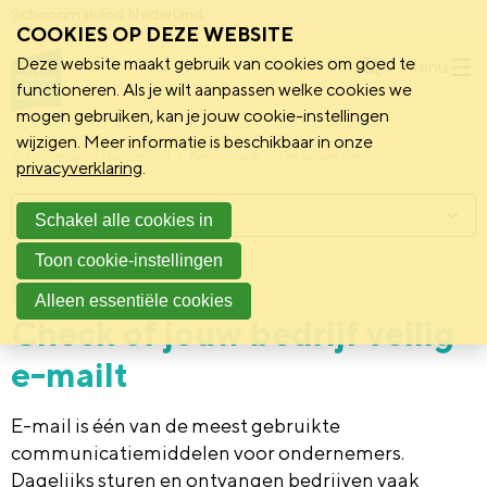
Schoonmakend Nederland
COOKIES OP DEZE WEBSITE
Deze website maakt gebruik van cookies om goed te
Menu
functioneren. Als je wilt aanpassen welke cookies we
mogen gebruiken, kan je jouw cookie-instellingen
wijzigen. Meer informatie is beschikbaar in onze
Schoonmakend Nederland
Kennisbank
Onderwerpen
privacyverklaring
.
Menu
Schakel alle cookies in
Toon cookie-instellingen
23 juli 2020
Praktijk
Alleen essentiële cookies
Check of jouw bedrijf veilig
e-mailt
E-mail is één van de meest gebruikte
communicatiemiddelen voor ondernemers.
Dagelijks sturen en ontvangen bedrijven vaak