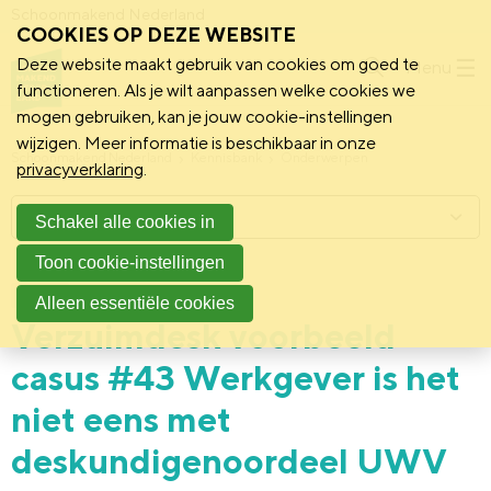
Schoonmakend Nederland
COOKIES OP DEZE WEBSITE
Deze website maakt gebruik van cookies om goed te
Menu
functioneren. Als je wilt aanpassen welke cookies we
mogen gebruiken, kan je jouw cookie-instellingen
wijzigen. Meer informatie is beschikbaar in onze
Schoonmakend Nederland
Kennisbank
Onderwerpen
privacyverklaring
.
Menu
Schakel alle cookies in
Toon cookie-instellingen
19 november 2020
Praktijk
Alleen essentiële cookies
Verzuimdesk voorbeeld
casus #43 Werkgever is het
niet eens met
deskundigenoordeel UWV