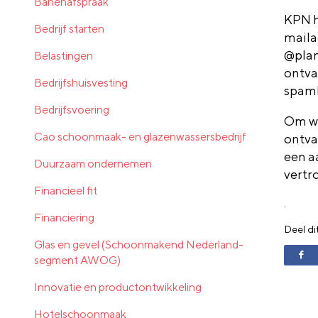
Banenafspraak
KPN h
Bedrijf starten
maila
@plan
Belastingen
ontva
Bedrijfshuisvesting
spam
Bedrijfsvoering
Om we
Cao schoonmaak- en glazenwassersbedrijf
ontva
een a
Duurzaam ondernemen
vertr
Financieel fit
.
Financiering
Deel di
Glas en gevel (Schoonmakend Nederland-
segment AWOG)
Innovatie en productontwikkeling
Hotelschoonmaak