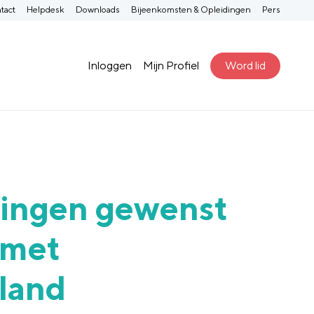
tact
Helpdesk
Downloads
Bijeenkomsten & Opleidingen
Pers
Inloggen
Mijn Profiel
Word lid
lingen gewenst
 met
land