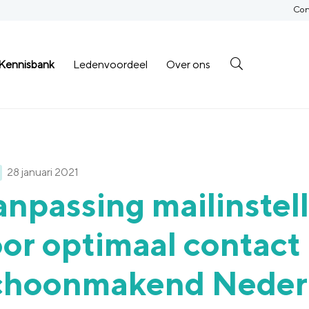
Con
Kennisbank
Ledenvoordeel
Over ons
28 januari 2021
npassing mailinstel
or optimaal contact
choonmakend Neder