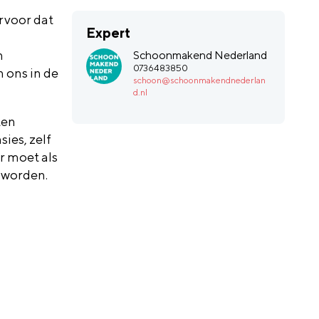
ervoor dat
Expert
n
Schoonmakend Nederland
0736483850
 ons in de
schoon@schoonmakendnederlan
d.nl
ten
ies, zelf
r moet als
 worden.