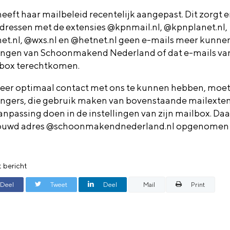
eeft haar mailbeleid recentelijk aangepast. Dit zorgt 
dressen met de extensies @kpnmail.nl, @kpnplanet.nl,
et.nl, @wxs.nl en @hetnet.nl geen e-mails meer kunne
ngen van Schoonmakend Nederland of dat e-mails van
box
terechtkomen.
er optimaal contact met ons te kunnen hebben, moe
ngers, die gebruik maken van bovenstaande mailextens
anpassing doen in de instellingen van zijn mailbox. Daa
ouwd adres @schoonmakendnederland.nl opgenomen
t bericht
Deel
Tweet
Deel
Mail
Print