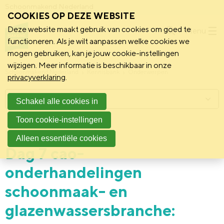
Schoonmakend Nederland
COOKIES OP DEZE WEBSITE
Deze website maakt gebruik van cookies om goed te
Menu
functioneren. Als je wilt aanpassen welke cookies we
mogen gebruiken, kan je jouw cookie-instellingen
wijzigen. Meer informatie is beschikbaar in onze
Schoonmakend Nederland
Kennisbank
Onderwerpen
privacyverklaring
.
Menu
Schakel alle cookies in
Toon cookie-instellingen
30 november 2021
Nieuws
Alleen essentiële cookies
Dag 7 cao-
onderhandelingen
schoonmaak- en
glazenwassersbranche: