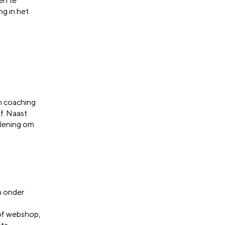
en te
ng in het
n coaching
jf. Naast
rlening om
n onder
 of webshop,