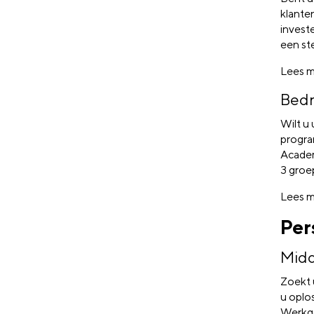
klanten
invest
een st
Lees m
Bedr
Wilt u
progra
Academ
3 groe
Lees m
Per
Midd
Zoekt 
u oplo
Werkge