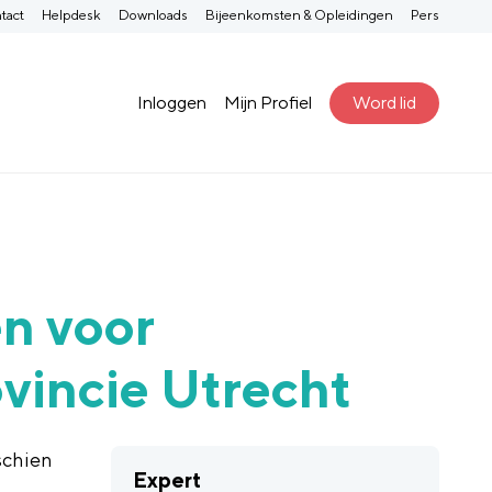
tact
Helpdesk
Downloads
Bijeenkomsten & Opleidingen
Pers
Inloggen
Mijn Profiel
Word lid
en voor
vincie Utrecht
schien
Expert