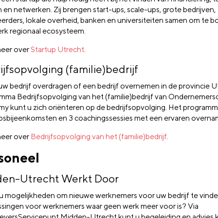
 en netwerken. Zij brengen start-ups, scale-ups, grote bedrijven,
eerders, lokale overheid, banken en universiteiten samen om te 
erk regionaal ecosysteem.
eer over
Startup Utrecht
.
ijfsopvolging (familie)bedrijf
 uw bedrijf overdragen of een bedrijf overnemen in de provincie 
mma Bedrijfsopvolging van het (familie)bedrijf van Ondernemers
y kunt u zich oriënteren op de bedrijfsopvolging. Het programma
psbijeenkomsten en 3 coachingssessies met een ervaren overna
eer over
Bedrijfsopvolging van het (familie)bedrijf
.
soneel
en-Utrecht Werkt Door
u mogelijkheden om nieuwe werknemers voor uw bedrijf te vind
ssingen voor werknemers waar geen werk meer voor is? Via
versServicepunt Midden-Utrecht kunt u begeleiding en advies kr