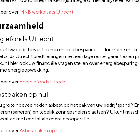
palen van uw (online) marketingstrategie of het analyseren van da
eer over
MKB werkplaats Utrecht
.
rzaamheid
giefonds Utrecht
 met uw bedrijf investeren in energiebesparing of duurzame ener
efonds Utrecht biedt leningen met een lage rente, garanties en pa
 kunt hier ook uw financiële vragen stellen over energiebesparing
me energieopwekking.
eer over
Energiefonds Utrecht
.
stdaken op nul
u grote hoeveelheden asbest op het dak van uw bedrijfspand? En w
deren (saneren) en tegelijk zonnepanelen plaatsen? U kunt missc
erken met een lokale energiecoöperatie.
eer over
Asbestdaken op nul
.