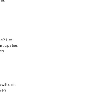
ta.
gie? Het
rticipaties
 en
ilt u dit
hien