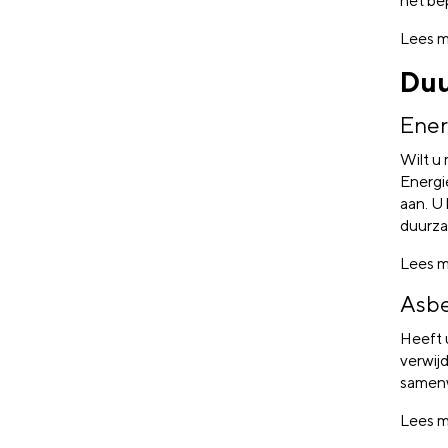
het be
Lees m
Duu
Ener
Wilt u
Energi
aan. U
duurza
Lees m
Asbe
Heeft 
verwij
samenw
Lees m