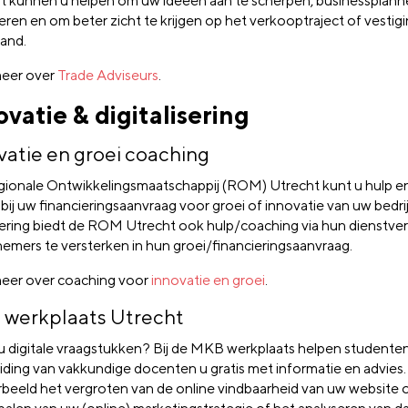
t kunnen u helpen om uw ideeën aan te scherpen, businessplann
ren en om beter zicht te krijgen op het verkooptraject of vestigi
land.
eer over
Trade Adviseurs
.
ovatie & digitalisering
vatie en groei coaching
gionale Ontwikkelingsmaatschappij (ROM) Utrecht kunt u hulp e
 bij uw financieringsaanvraag voor groei of innovatie van uw bedri
iering biedt de ROM Utrecht ook hulp/coaching via hun dienstve
emers te versterken in hun groei/financieringsaanvraag.
eer over coaching voor
innovatie en groei
.
werkplaats Utrecht
u digitale vraagstukken? Bij de MKB werkplaats helpen studente
iding van vakkundige docenten u gratis met informatie en advies.
rbeeld het vergroten van de online vindbaarheid van uw website