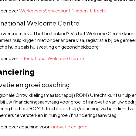
eer over
WerkgeversServicepunt Midden-Utrecht
.
rnational Welcome Centre
u werknemers uit het buitenland? Via het Welcome Centre kunn
mers hulp krijgen met onder andere visa, registratie bij de gemee
sche hulp zoals huisvesting en gezondheidszorg.
eer over
International Welcome Centre
.
anciering
vatie en groei coaching
gionale Ontwikkelingsmaatschappij (ROM) Utrecht kunt u hulp e
 bij uw financieringsaanvraag voor groei of innovatie van uw bedri
iering biedt de ROM Utrecht ook hulp/coaching via hun dienstve
emers te versterken in hun groei/financieringsaanvraag.
eer over coaching voor
innovatie en groei
.