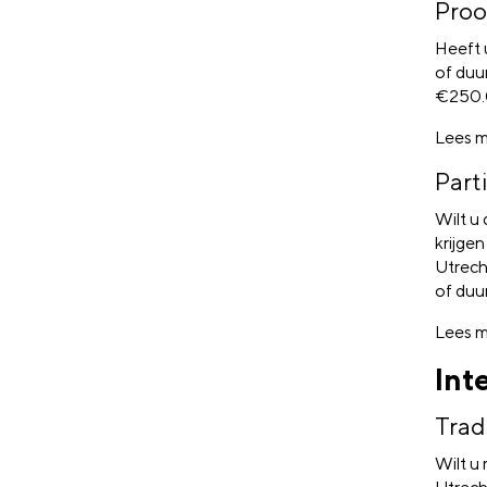
Proo
Heeft 
of duu
€250.0
Lees m
Part
Wilt u
krijge
Utrecht
of duu
Lees m
Int
Trad
Wilt u