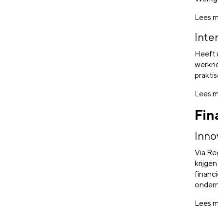
Lees m
Inte
Heeft 
werkne
prakti
Lees m
Fin
Inno
Via Re
krijgen
financ
ondern
Lees m