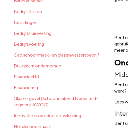
Banenafspraak
Bedrijf starten
Belastingen
Bedrijfshuisvesting
Bent u
gebrui
Bedrijfsvoering
meer o
Cao schoonmaak- en glazenwassersbedrijf
On
Duurzaam ondernemen
Midd
Financieel fit
Bent u
Financiering
werk?
Glas en gevel (Schoonmakend Nederland-
Lees 
segment AWOG)
Inte
Innovatie en productontwikkeling
Bent u
Hotelschoonmaak