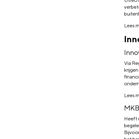
Utrech
verbete
buiten
Lees m
Inn
Inno
Via Re
krijgen
financ
ondern
Lees m
MKB 
Heeft 
begele
Bijvoo