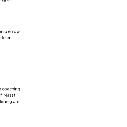
en u en uw
nte en
n coaching
jf. Naast
rlening om