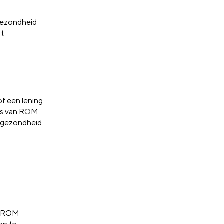
 gezondheid
ot
of een lening
nds van ROM
g, gezondheid
de ROM