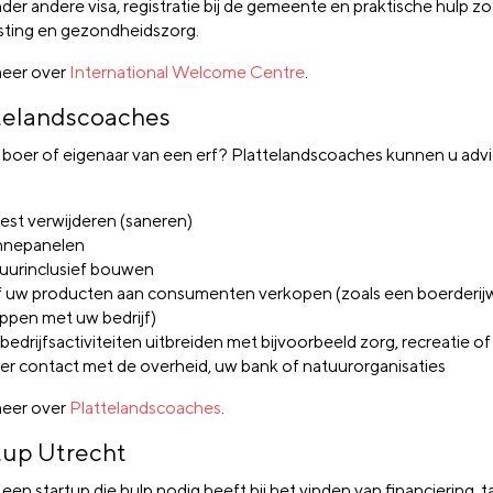
er andere visa, registratie bij de gemeente en praktische hulp zo
sting en gezondheidszorg.
eer over
International Welcome Centre
.
telandscoaches
 boer of eigenaar van een erf? Plattelandscoaches kunnen u adv
est verwijderen (saneren)
nnepanelen
uurinclusief bouwen
f uw producten aan consumenten verkopen (zoals een boerderij
ppen met uw bedrijf)
bedrijfsactiviteiten uitbreiden met bijvoorbeeld zorg, recreatie o
er contact met de overheid, uw bank of natuurorganisaties
eer over
Plattelandscoaches
.
tup Utrecht
een startup die hulp nodig heeft bij het vinden van financiering, ta