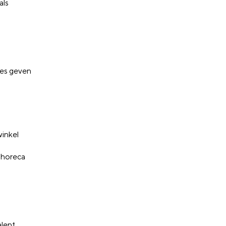
als
ies geven
winkel
f horeca
lent,