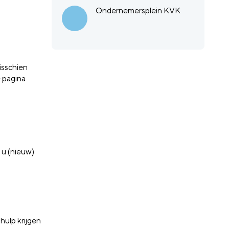
Ondernemersplein KVK
isschien
e pagina
 u (nieuw)
hulp krijgen