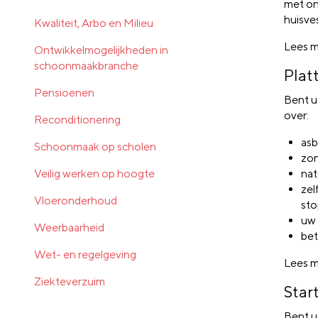
met ond
huisve
Kwaliteit, Arbo en Milieu
Lees m
Ontwikkelmogelijkheden in
schoonmaakbranche
Plat
Pensioenen
Bent u
over:
Reconditionering
asb
Schoonmaak op scholen
zo
Veilig werken op hoogte
nat
zel
Vloeronderhoud
sto
uw 
Weerbaarheid
bet
Wet- en regelgeving
Lees m
Ziekteverzuim
Star
Bent u 