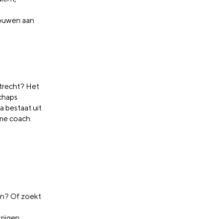
bouwen aan
Utrecht? Het
chaps
 bestaat uit
me coach.
en? Of zoekt
ijgen.