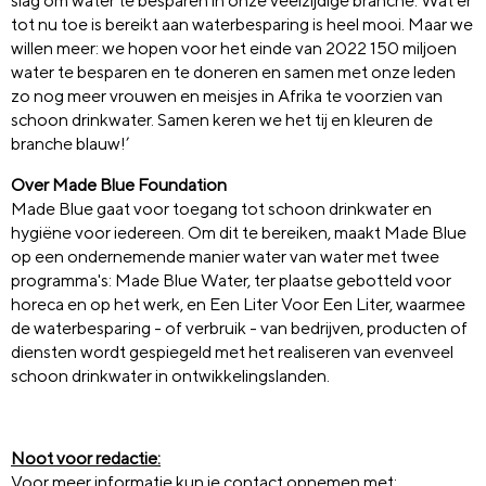
slag om water te besparen in onze veelzijdige branche. Wat er
tot nu toe is bereikt aan waterbesparing is heel mooi. Maar we
willen meer: we hopen voor het einde van 2022 150 miljoen
water te besparen en te doneren en samen met onze leden
zo nog meer vrouwen en meisjes in Afrika te voorzien van
schoon drinkwater. Samen keren we het tij en kleuren de
branche blauw!’
Over Made Blue Foundation
Made Blue gaat voor toegang tot schoon drinkwater en
hygiëne voor iedereen. Om dit te bereiken, maakt Made Blue
op een ondernemende manier water van water met twee
programma's: Made Blue Water, ter plaatse gebotteld voor
horeca en op het werk, en Een Liter Voor Een Liter, waarmee
de waterbesparing - of verbruik - van bedrijven, producten of
diensten wordt gespiegeld met het realiseren van evenveel
schoon drinkwater in ontwikkelingslanden.
Noot voor redactie:
Voor meer informatie kun je contact opnemen met: