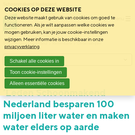
Schoonmakend Nederland
COOKIES OP DEZE WEBSITE
Deze website maakt gebruik van cookies om goed te
Menu
functioneren. Als je wilt aanpassen welke cookies we
mogen gebruiken, kan je jouw cookie-instellingen
wijzigen. Meer informatie is beschikbaar in onze
Schoonmakend Nederland
Kennisbank
Onderwerpen
privacyverklaring
.
Menu
Schakel alle cookies in
Toon cookie-instellingen
22 februari 2022
Vereniging
Alleen essentiële cookies
‘Leden Schoonmakend
Nederland besparen 100
miljoen liter water en maken
water elders op aarde