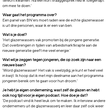
terecht kwamen. Na een kort vraaggesprek heb ik toegehapt
om mee te doen.'
Waar gaat het programma over?
Een panel van BN'ers moet raden wie de echte glazenwasser
is uit drie personen, waar ik er een van ben.
Wat is je doel?
'Het glazenwassers vak promoten bij de jongere generatie.
Dat overbrengen in tijden van arbeidsmarktkrapte aan de
nieuwe generatie geeft me veel energie.'
Wat wil je zeggen tegen jongeren, die op zoek zijn naar een
nieuwe baan?
'Word glazenwasser! Het vak is veelzijdig; je kunt er heel veel
in kwijt. Ik hoop dat ik met mijn deelname aan het programma
jongeren bereik om te gaan voor hun droom.'
Je hebt je eigen onderneming, wast zelf de glazen en hebt
ook nog tijd voor je eigen podcast. Hoe doe je dat?
‘De podcast vind ik heel leuk om te maken. Ik interview andere
ondernemers uit de glazenwasserij en leer daar zelf ook weer