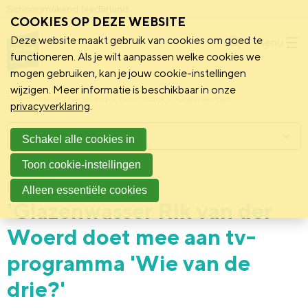
Schoonmakend Nederland
COOKIES OP DEZE WEBSITE
Deze website maakt gebruik van cookies om goed te
Menu
functioneren. Als je wilt aanpassen welke cookies we
mogen gebruiken, kan je jouw cookie-instellingen
wijzigen. Meer informatie is beschikbaar in onze
Schoonmakend Nederland
Kennisbank
Onderwerpen
privacyverklaring
.
Menu
Schakel alle cookies in
Toon cookie-instellingen
21 maart 2022
Vereniging
Alleen essentiële cookies
'Glazenwasser Rik van der
Woerd doet mee aan tv-
programma 'Wie van de
drie?'