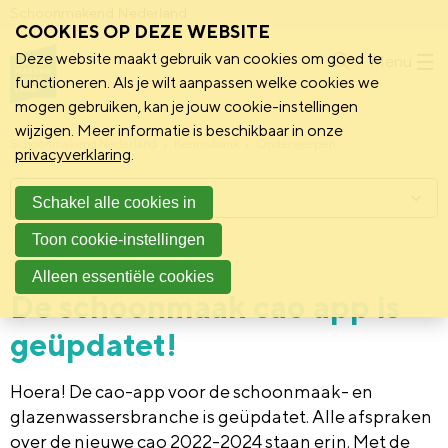
Schoonmakend Nederland
COOKIES OP DEZE WEBSITE
Deze website maakt gebruik van cookies om goed te
Menu
functioneren. Als je wilt aanpassen welke cookies we
mogen gebruiken, kan je jouw cookie-instellingen
wijzigen. Meer informatie is beschikbaar in onze
Schoonmakend Nederland
Kennisbank
Onderwerpen
privacyverklaring
.
Menu
Schakel alle cookies in
Toon cookie-instellingen
8 april 2022
Nieuws
Alleen essentiële cookies
De schoonmaak cao app is
geüpdatet!
Hoera! De cao-app
voor de schoonmaak- en
glazenwassersbranche
is geüpdatet
. Alle afspraken
over de nieuwe cao 2022-2024
staan er
in.
Met de