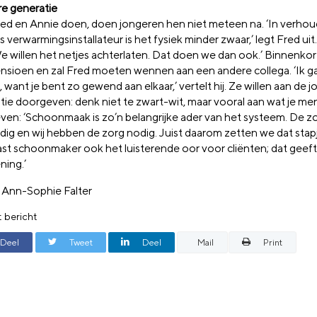
e generatie
ed en Annie doen, doen jongeren hen niet meteen na. ‘In verhoud
s verwarmingsinstallateur is het fysiek minder zwaar,’ legt Fred uit
We willen het netjes achterlaten. Dat doen we dan ook.’ Binnenkor
nsioen en zal Fred moeten wennen aan een andere collega. ‘Ik ga
 want je bent zo gewend aan elkaar,’ vertelt hij. Ze willen aan de 
tie doorgeven: denk niet te zwart-wit, maar vooral aan wat je m
en: ‘Schoonmaak is zo’n belangrijke ader van het systeem. De z
dig en wij hebben de zorg nodig. Juist daarom zetten we dat stap
aast schoonmaker ook het luisterende oor voor cliënten; dat geef
ning.’
 Ann-Sophie Falter
t bericht
Deel
Tweet
Deel
Mail
Print