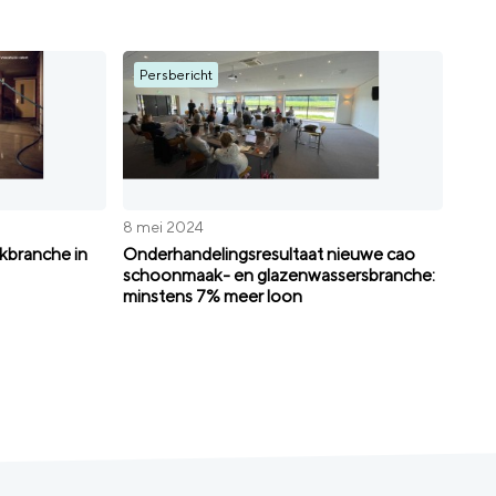
Persbericht
8 mei 2024
kbranche in
Onderhandelingsresultaat nieuwe cao
schoonmaak- en glazenwassersbranche:
minstens 7% meer loon