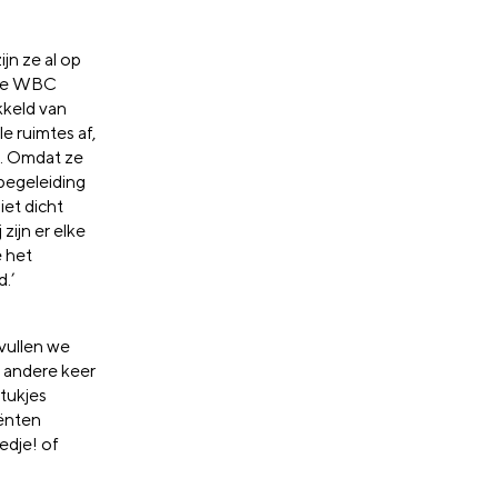
jn ze al op
tie WBC
kkeld van
le ruimtes af,
n. Omdat ze
begeleiding
iet dicht
zijn er elke
e het
.’
vullen we
e andere keer
tukjes
iënten
edje! of