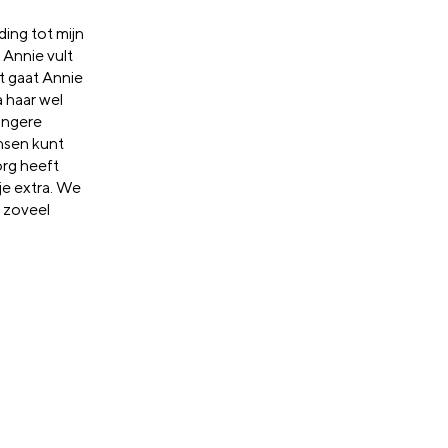
ing tot mijn
. Annie vult
t gaat Annie
 haar wel
jongere
ensen kunt
org heeft
je extra. We
t zoveel