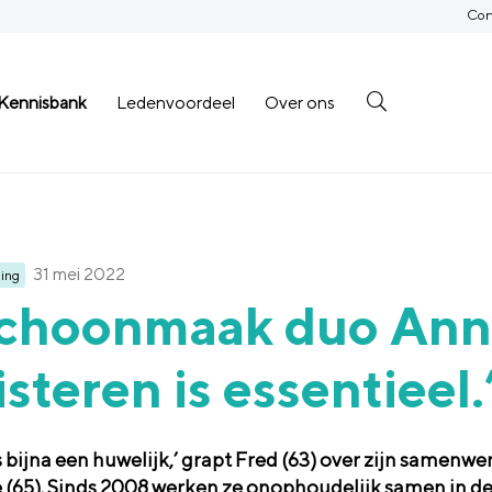
Con
Kennisbank
Ledenvoordeel
Over ons
31 mei 2022
ing
Schoonmaak duo Anni
isteren is essentieel.
is bijna een huwelijk,’ grapt Fred (63) over zijn samenw
 (65). Sinds 2008 werken ze onophoudelijk samen in d