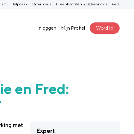
tact
Helpdesk
Downloads
Bijeenkomsten & Opleidingen
Pers
Inloggen
Mijn Profiel
Word lid
e en Fred:
’
erking met
Expert
e