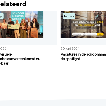
elateerd
jk
Nieuws
 2026
20 juni 2024
 visuele
Vacatures in de schoonmaa
arbeidsovereenkomst nu
de spotlight
kbaar