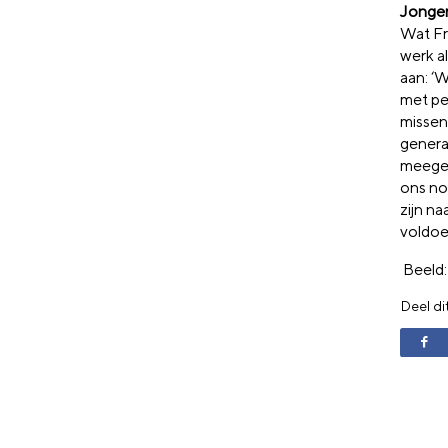
Jonger
Wat Fr
werk al
aan: ‘
met pe
missen,
genera
meegev
ons no
zijn n
voldoe
Beeld:
Deel di