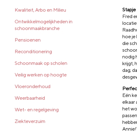
Stapje
Kwaliteit, Arbo en Milieu
Fred e
Ontwikkelmogelijkheden in
locati
schoonmaakbranche
Raadhu
hoe je 
Pensioenen
die sc
schoon
Reconditionering
nodig h
Schoonmaak op scholen
krijgt,
dag; d
Veilig werken op hoogte
desgew
Vloeronderhoud
Perfec
Eén ke
Weerbaarheid
elkaar 
het wo
Wet- en regelgeving
passen 
Ziekteverzuim
hebben
Annie!’