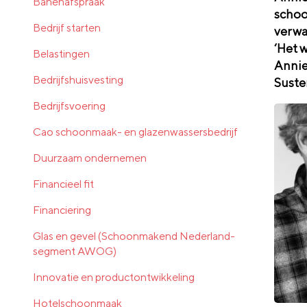
Banenafspraak
schoo
Bedrijf starten
verwa
‘Het 
Belastingen
Annie 
Bedrijfshuisvesting
Suster
Bedrijfsvoering
Cao schoonmaak- en glazenwassersbedrijf
Duurzaam ondernemen
Financieel fit
Financiering
Glas en gevel (Schoonmakend Nederland-
segment AWOG)
Innovatie en productontwikkeling
Hotelschoonmaak