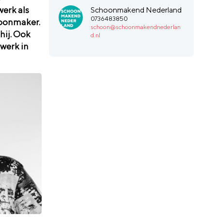
werk als
Schoonmakend Nederland
0736483850
choonmaker.
schoon@schoonmakendnederlan
hij. Ook
d.nl
 werk in