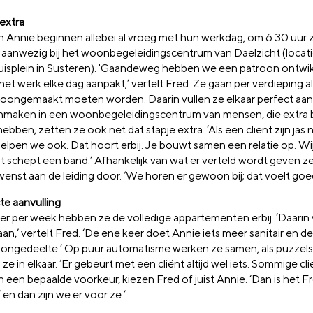
 extra
n Annie beginnen allebei al vroeg met hun werkdag, om 6:30 uur zi
e aanwezig bij het woonbegeleidingscentrum van Daelzicht (loca
isplein in Susteren). 'Gaandeweg hebben we een patroon ontwi
het werk elke dag aanpakt,’ vertelt Fred. Ze gaan per verdieping al
hoongemaakt moeten worden. Daarin vullen ze elkaar perfect aa
maken in een woonbegeleidingscentrum van mensen, die extra 
ebben, zetten ze ook net dat stapje extra. ‘Als een cliënt zijn jas n
 helpen we ook. Dat hoort erbij. Je bouwt samen een relatie op. Wij 
at schept een band.’ Afhankelijk van wat er verteld wordt geven z
enst aan de leiding door. ‘We horen er gewoon bij; dat voelt goed
te aanvulling
er per week hebben ze de volledige appartementen erbij. ‘Daarin 
aan,’ vertelt Fred. ‘De ene keer doet Annie iets meer sanitair en d
ongedeelte.’ Op puur automatisme werken ze samen, als puzzels
ze in elkaar. ‘Er gebeurt met een cliënt altijd wel iets. Sommige cl
 een bepaalde voorkeur, kiezen Fred of juist Annie. ‘Dan is het Fr
 en dan zijn we er voor ze.’