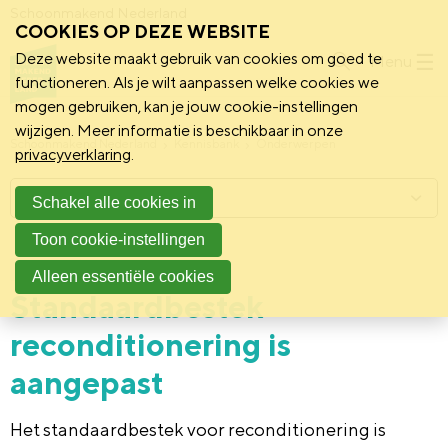
Schoonmakend Nederland
COOKIES OP DEZE WEBSITE
Deze website maakt gebruik van cookies om goed te
Menu
functioneren. Als je wilt aanpassen welke cookies we
mogen gebruiken, kan je jouw cookie-instellingen
wijzigen. Meer informatie is beschikbaar in onze
Schoonmakend Nederland
Kennisbank
Onderwerpen
privacyverklaring
.
Menu
Schakel alle cookies in
Toon cookie-instellingen
14 juli 2022
Instrument
Alleen essentiële cookies
Standaardbestek
reconditionering is
aangepast
Het standaardbestek voor reconditionering is